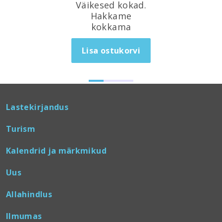
Väikesed kokad.
Hakkame
kokkama
Lisa ostukorvi
Lastekirjandus
Turism
Kalendrid ja märkmikud
Uus
Allahindlus
Ilmumas