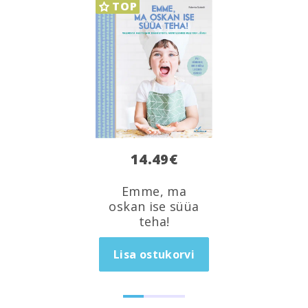
TOP
14.49
€
Emme, ma
oskan ise süüa
teha!
Lisa ostukorvi