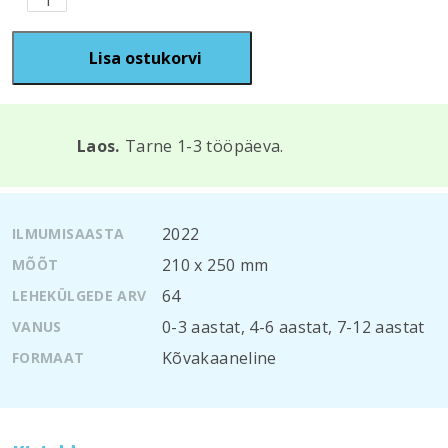
ma
oskan
ise
Lisa ostukorvi
süüa
teha
erilisteks
üritusteks!
Laos.
Tarne 1-3 tööpäeva.
kogus
2022
ILMUMISAASTA
210 х 250 mm
MÕÕT
64
LEHEKÜLGEDE ARV
0-3 aastat
,
4-6 aastat
,
7-12 aastat
VANUS
Kõvakaaneline
FORMAAT