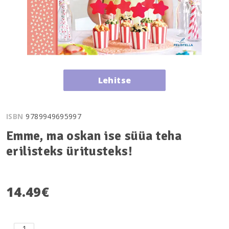
Lehitse
ISBN
9789949695997
Emme, ma oskan ise süüa teha
erilisteks üritusteks!
14.49
€
Emme,