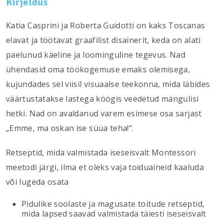
Kirjeldus
Katia Casprini ja Roberta Guidotti on kaks Toscanas
elavat ja töötavat graafilist disainerit, keda on alati
paelunud käeline ja loominguline tegevus. Nad
ühendasid oma töökogemuse emaks olemisega,
kujundades sel viisil visuaalse teekonna, mida läbides
väärtustatakse lastega köögis veedetud mängulisi
hetki. Nad on avaldanud varem esimese osa sarjast
„Emme, ma oskan ise süüa teha!“.
Retseptid, mida valmistada iseseisvalt Montessori
meetodi järgi, ilma et oleks vaja toiduaineid kaaluda
või lugeda osata
Pidulike soolaste ja magusate toitude retseptid,
mida lapsed saavad valmistada täiesti iseseisvalt