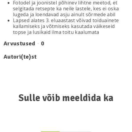
Fotodel ja joonistel põhinev lihtne meetod, et
selgitada retsepte ka neile lastele, kes ei oska
lugeda ja loendavad asju ainult sõrmede abil
Lapsed alates 3. eluaastast võivad toiduainete
kallamiseks ja võtmiseks kasutada väikeseid
topse ja lusikaid ilma toitu kaalumata
Arvustused
0
Autori(te)st
Sulle võib meeldida ka