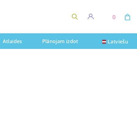
0
Atlaides
Plānojam izdot
Latviešu