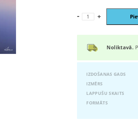
Kalendārs
Pie
Miers
2026
quantity
Noliktavā.
P
IZDOŠANAS GADS
IZMĒRS
LAPPUŠU SKAITS
FORMĀTS