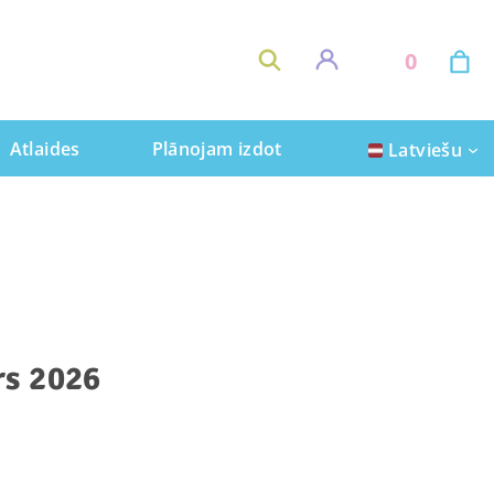
0
Atlaides
Plānojam izdot
Latviešu
rs 2026