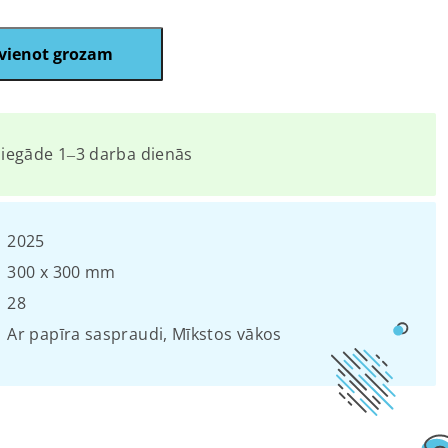
vienot grozam
iegāde 1‒3 darba dienās
2025
300 x 300 mm
28
Ar papīra saspraudi
,
Mīkstos vākos