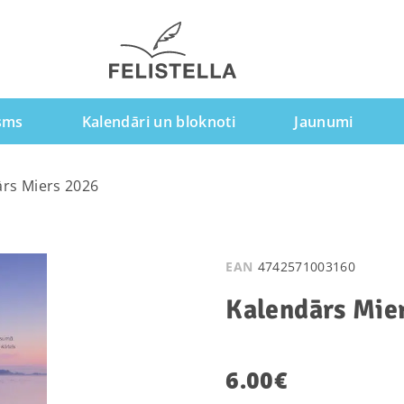
sms
Kalendāri un bloknoti
Jaunumi
ārs Miers 2026
EAN
4742571003160
Kalendārs Mie
6.00
€