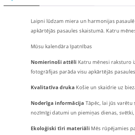
Laipni lūdzam miera un harmonijas pasaulē 
apkārtējās pasaules skaistumā. Katru mēnesi 
Mūsu kalendāra īpatnības
Nomierinoši attēli
Katru mēnesi raksturo i
fotogrāfijas parāda visu apkārtējās pasaul
Kvalitatīva druka
Košie un skaidrie uz biez
Noderīga informācija
Tāpēc, lai jūs varētu
nozīmīgi datumi un piemiņas dienas, svētki, 
Ekoloģiski tīri materiāli
Mēs rūpējamies par 