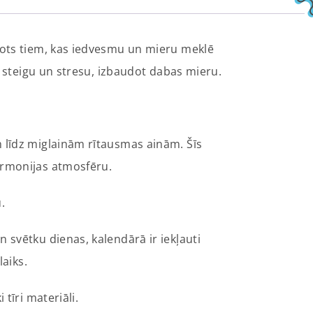
dots tiem, kas iedvesmu un mieru meklē
t steigu un stresu, izbaudot dabas mieru.
 līdz miglainām rītausmas ainām. Šīs
armonijas atmosfēru.
.
 svētku dienas, kalendārā ir iekļauti
laiks.
tīri materiāli.