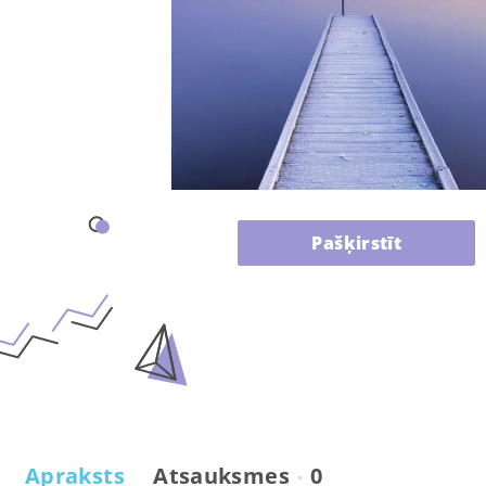
Pašķirstīt
Apraksts
Atsauksmes
0