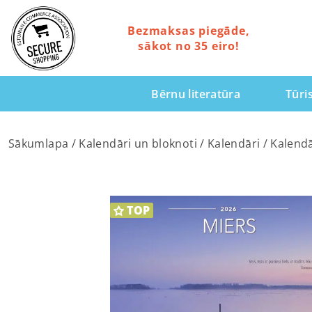
Bezmaksas piegāde,
sākot no 35 eiro!
Bērnu literatūra
Tūri
Sākumlapa
/
Kalendāri un bloknoti
/
Kalendāri
/ Kalend
TOP