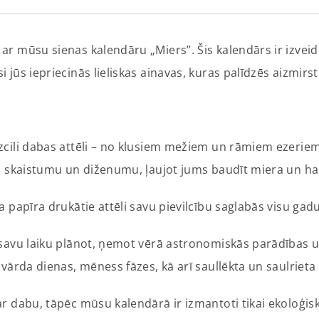
ar mūsu sienas kalendāru „Miers”. Šis kalendārs ir izvei
jūs iepriecinās lieliskas ainavas, kuras palīdzēs aizmirs
zcili dabas attēli – no klusiem mežiem un rāmiem ezeriem
es skaistumu un diženumu, ļaujot jums baudīt miera un h
a papīra drukātie attēli savu pievilcību saglabās visu gadu
 savu laiku plānot, ņemot vērā astronomiskās parādības un
vārda dienas, mēness fāzes, kā arī saullēkta un saulrieta 
dabu, tāpēc mūsu kalendārā ir izmantoti tikai ekoloģiski 