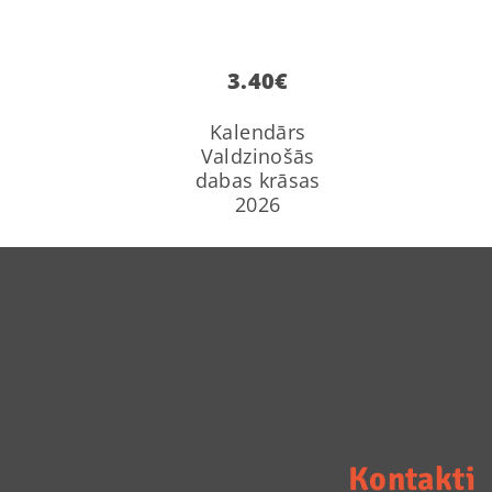
3.40
€
Kalendārs
Valdzinošās
dabas krāsas
2026
Kontakti