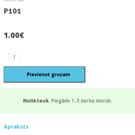
P101
1.00
€
P101
quantity
Pievienot grozam
Noliktavā.
Piegāde 1‒3 darba dienās
Apraksts