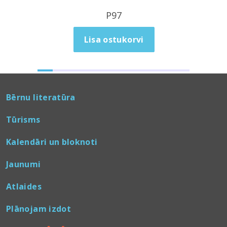
P97
Lisa ostukorvi
Bērnu literatūra
Tūrisms
Kalendāri un bloknoti
Jaunumi
Atlaides
Plānojam izdot