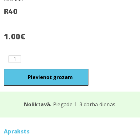
R40
1.00
€
R40
quantity
Pievienot grozam
Noliktavā.
Piegāde 1‒3 darba dienās
Apraksts