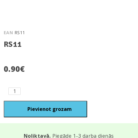
EAN
RS11
RS11
0.90
€
RS11
quantity
Pievienot grozam
Noliktavā.
Piegāde 1‒3 darba dienās