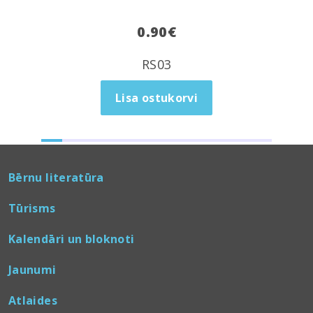
0.90
€
RS03
Lisa ostukorvi
Bērnu literatūra
Tūrisms
Kalendāri un bloknoti
Jaunumi
Atlaides