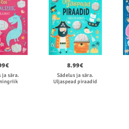
99
€
8.99
€
 ja sära.
Sädelus ja sära.
ningriik
Uljaspead piraadid