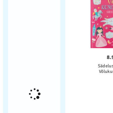
8.
Sädelus
Võluku