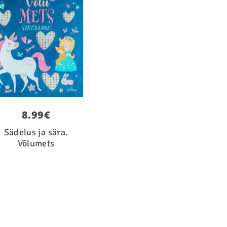
8.99
€
Sädelus ja sära.
Võlumets