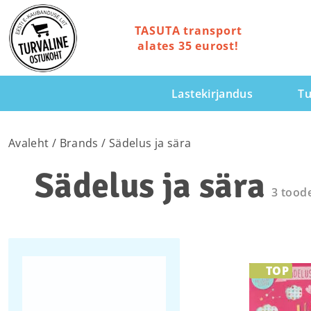
TASUTA transport
alates 35 eurost!
Lastekirjandus
Tu
Avaleht
/ Brands / Sädelus ja sära
Sädelus ja sära
3 tood
Lisa o
TOP