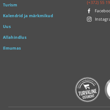
(+372) 55 1
Turism
Facebo
Kalendrid ja märkmikud
Instag
Uus
Allahindlus
Ilmumas