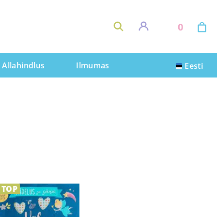
0
Allahindlus
Ilmumas
Eesti
Lisa ostukorvi
TOP