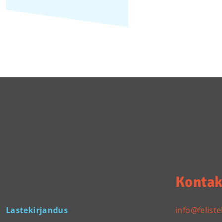
Kontak
Lastekirjandus
info@feliste