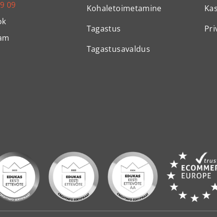
99 09
Kohaletoimetamine
Ka
ok
Tagastus
Pri
ram
Tagastusavaldus