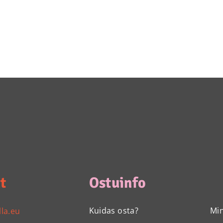
t
Ostuinfo
Kuidas osta?
Mi
lla.eu