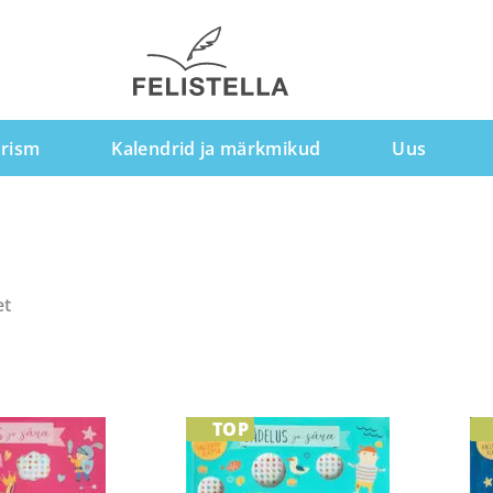
rism
Kalendrid ja märkmikud
Uus
et
stukorvi
Lisa ostukorvi
TOP