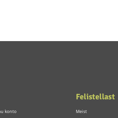
Felistellast
nu konto
Meist