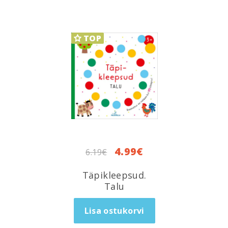
TOP
Algne
Current
4.99
€
6.19
€
hind
price
oli:
is:
Täpikleepsud.
6.19€.
4.99€.
Talu
Lisa ostukorvi