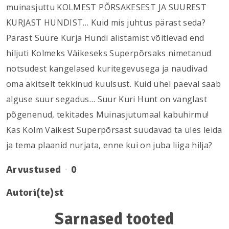
muinasjuttu KOLMEST PÕRSAKESEST JA SUUREST
KURJAST HUNDIST… Kuid mis juhtus pärast seda?
Pärast Suure Kurja Hundi alistamist võitlevad end
hiljuti Kolmeks Väikeseks Superpõrsaks nimetanud
notsudest kangelased kuritegevusega ja naudivad
oma äkitselt tekkinud kuulsust. Kuid ühel päeval saab
alguse suur segadus… Suur Kuri Hunt on vanglast
põgenenud, tekitades Muinasjutumaal kabuhirmu!
Kas Kolm Väikest Superpõrsast suudavad ta üles leida
ja tema plaanid nurjata, enne kui on juba liiga hilja?
Arvustused
0
Autori(te)st
Sarnased tooted