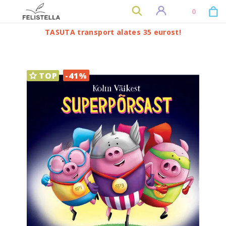
0
TASUTA transport alates 35 eurost!
TOP
-41%