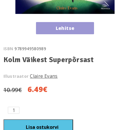
Lehitse
ISBN
9789949580989
Kolm Väikest Superpõrsast
Claire Evans
Illustraator
Algne
Current
6.49
€
10.99
€
hind
price
oli:
is:
Kolm
Väikest
10.99€.
6.49€.
Superpõrsast
kogus
Lisa ostukorvi