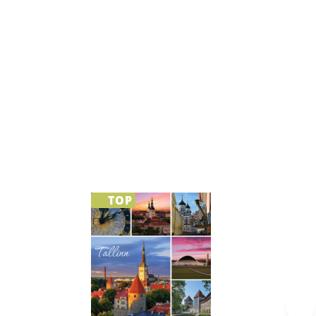
TOP
›