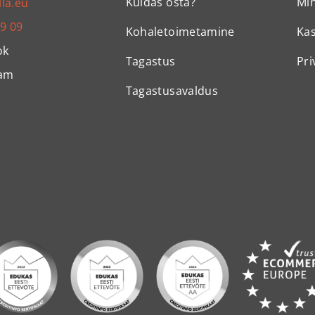
Kuidas osta?
Mi
lla.eu
99 09
Kohaletoimetamine
Ka
ok
Tagastus
Pri
ram
Tagastusavaldus