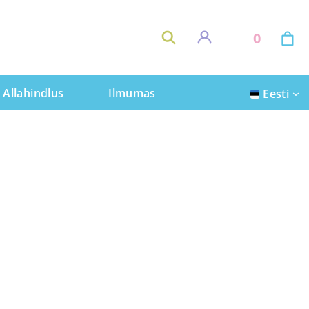
0
Allahindlus
Ilmumas
Eesti