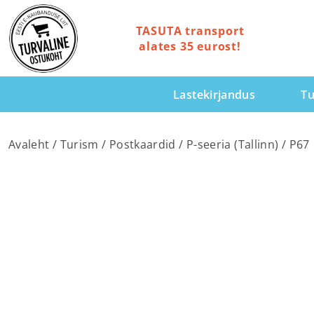
TASUTA transport
alates 35 eurost!
Lastekirjandus
Tu
Avaleht
/
Turism
/
Postkaardid
/
P-seeria (Tallinn)
/ P67