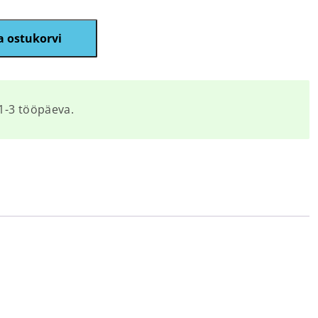
a ostukorvi
1-3 tööpäeva.