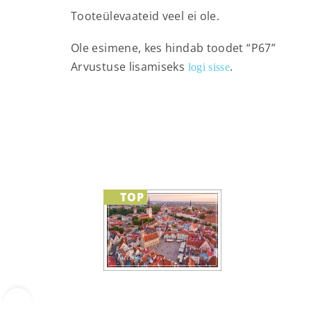
Tooteülevaateid veel ei ole.
Ole esimene, kes hindab toodet “P67”
Arvustuse lisamiseks
.
logi sisse
TOP
‹