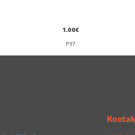
1.00
€
P97
Kontak