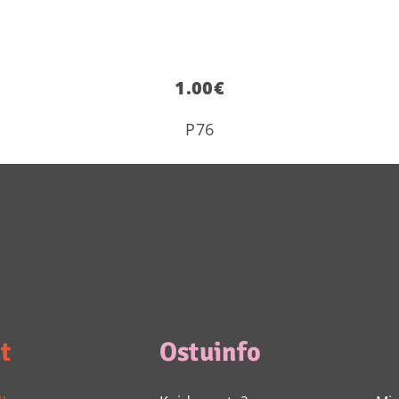
1.00
€
P76
t
Ostuinfo