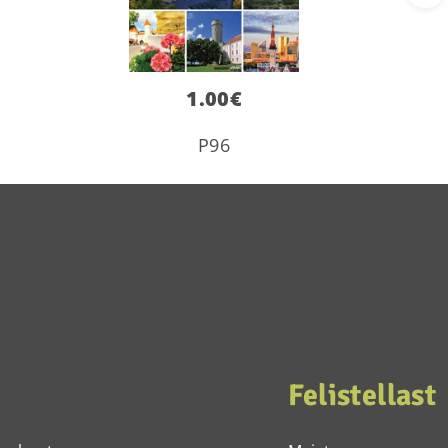
1.00
€
P96
Felistellast