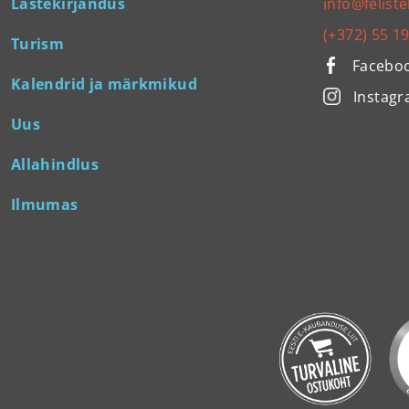
Lastekirjandus
info@feliste
(+372) 55 1
Turism
Facebo
Kalendrid ja märkmikud
Instag
Uus
Allahindlus
Ilmumas