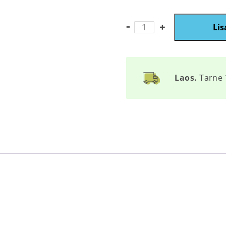
P67
Lis
kogus
Laos.
Tarne 