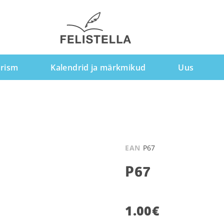
rism
Kalendrid ja märkmikud
Uus
EAN
P67
P67
1.00
€