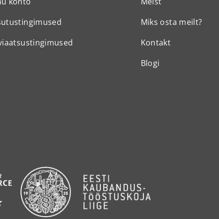
nu konto
Meist
sutustingimused
Miks osta meilt?
viaatsustingimused
Kontakt
Blogi