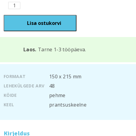
Riga.
Sur
les
voies
Lisa ostukorvi
de
l’Histoire
kogus
Laos.
Tarne 1-3 tööpäeva.
150 х 215 mm
FORMAAT
48
LEHEKÜLGEDE ARV
pehme
KÖIDE
prantsuskeelne
KEEL
Kirjeldus