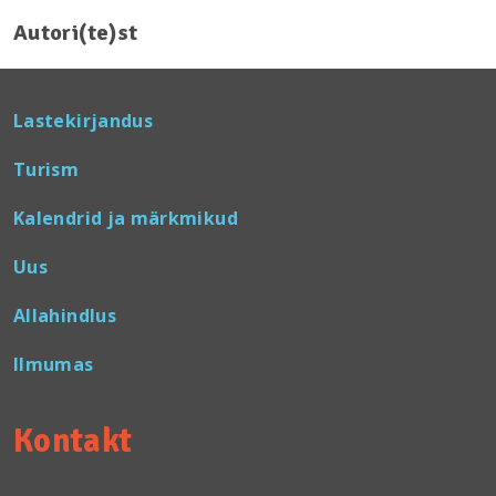
Autori(te)st
Lastekirjandus
Turism
Kalendrid ja märkmikud
Uus
Allahindlus
Ilmumas
Kontakt