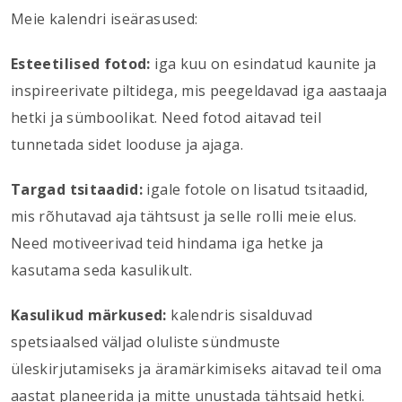
Meie kalendri iseärasused:
Esteetilised fotod:
iga kuu on esindatud kaunite ja
inspireerivate piltidega, mis peegeldavad iga aastaaja
hetki ja sümboolikat. Need fotod aitavad teil
tunnetada sidet looduse ja ajaga.
Targad tsitaadid:
igale fotole on lisatud tsitaadid,
mis rõhutavad aja tähtsust ja selle rolli meie elus.
Need motiveerivad teid hindama iga hetke ja
kasutama seda kasulikult.
Kasulikud märkused:
kalendris sisalduvad
spetsiaalsed väljad oluliste sündmuste
üleskirjutamiseks ja äramärkimiseks aitavad teil oma
aastat planeerida ja mitte unustada tähtsaid hetki.