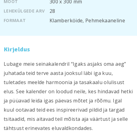
300 х 300 mm
MÕÕT
28
LEHEKÜLGEDE ARV
Klamberköide
,
Pehmekaaneline
FORMAAT
Kirjeldus
Lubage meie seinakalendril “Igaks asjaks oma aeg”
juhatada teid terve aasta jooksul läbi iga kuu,
tuletades meelde harmoonia ja tasakaalu olulisust
elus. See kalender on loodud neile, kes hindavad hetki
ja püüavad leida igas päevas mõtet ja rõõmu. Igal
kuul ootavad teid ees inspireerivad pildid ja targad
tsitaadid, mis aitavad teil mõista aja väärtust ja selle
tähtsust erinevates eluvaldkondades.