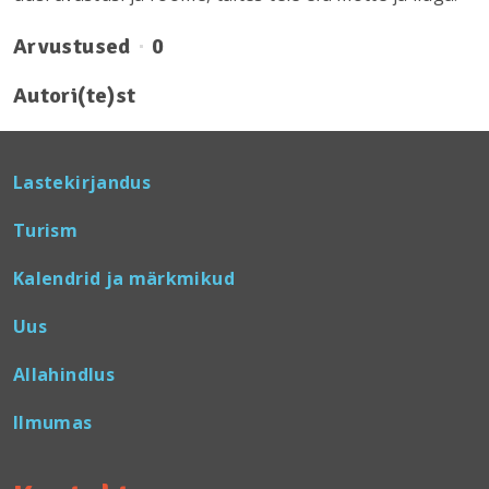
Arvustused
0
Autori(te)st
Lastekirjandus
Turism
Kalendrid ja märkmikud
Uus
Allahindlus
Ilmumas