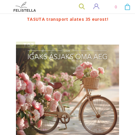
0
TASUTA transport alates 35 eurost!
TOP