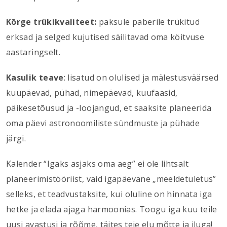
Kõrge trükikvaliteet:
paksule paberile trükitud
erksad ja selged kujutised säilitavad oma köitvuse
aastaringselt.
Kasulik teave
: lisatud on olulised ja mälestusväärsed
kuupäevad, pühad, nimepäevad, kuufaasid,
päikesetõusud ja -loojangud, et saaksite planeerida
oma päevi astronoomiliste sündmuste ja pühade
järgi.
Kalender “Igaks asjaks oma aeg” ei ole lihtsalt
planeerimistööriist, vaid igapäevane „meeldetuletus”
selleks, et teadvustaksite, kui oluline on hinnata iga
hetke ja elada ajaga harmoonias. Toogu iga kuu teile
uusi avastusi ja rõõme, täites teie elu mõtte ja iluga!