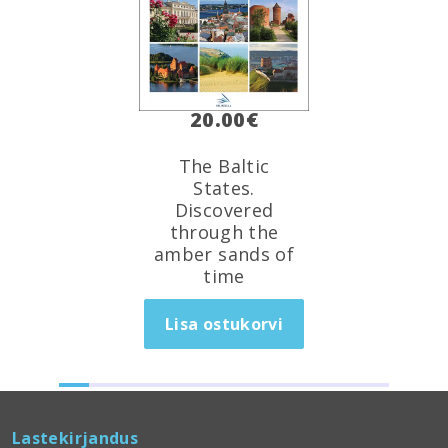
20.00
€
The Baltic
States.
Discovered
through the
amber sands of
time
Lisa ostukorvi
Lastekirjandus