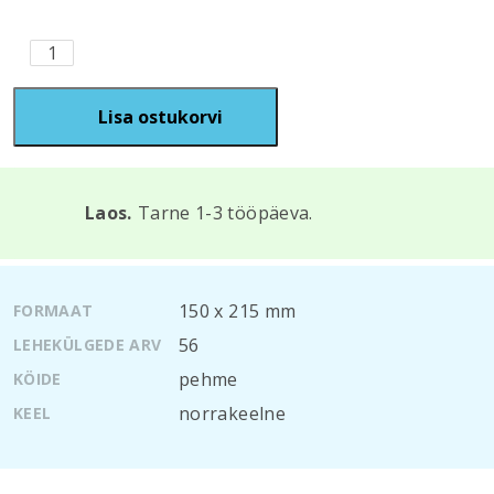
Tallinn.
En
by
av
Lisa ostukorvi
legender
og
fortellinger
kogus
Laos.
Tarne 1-3 tööpäeva.
150 х 215 mm
FORMAAT
56
LEHEKÜLGEDE ARV
pehme
KÖIDE
norrakeelne
KEEL