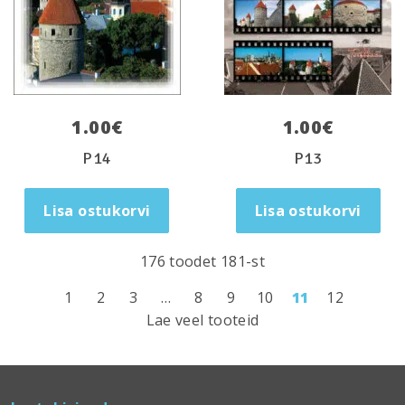
1.00
€
1.00
€
P14
P13
Lisa ostukorvi
Lisa ostukorvi
176 toodet 181-st
1
2
3
…
8
9
10
11
12
Lae veel tooteid