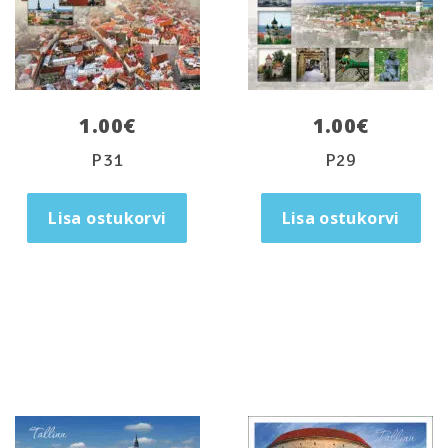
1.00
€
1.00
€
P31
P29
Lisa ostukorvi
Lisa ostukorvi