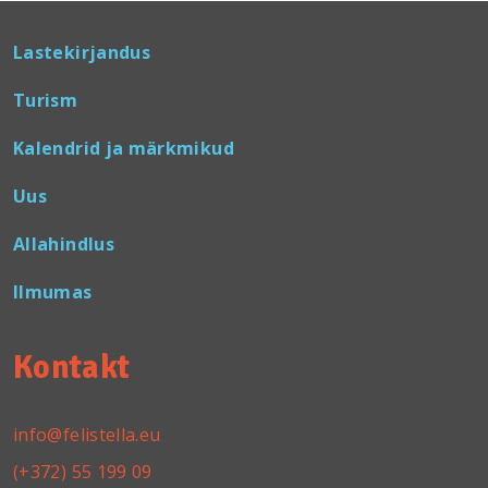
Lastekirjandus
Turism
Kalendrid ja märkmikud
Uus
Allahindlus
Ilmumas
Kontakt
info@felistella.eu
(+372) 55 199 09