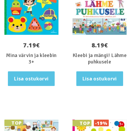
7.19
€
8.19
€
Mina värvin ja kleebin
Kleebi ja mängi! Lähme
3+
puhkusele
Lisa ostukorvi
Lisa ostukorvi
TOP
TOP
-19%