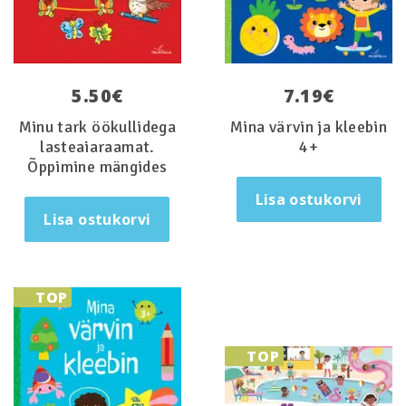
5.50
€
7.19
€
Minu tark öökullidega
Mina värvin ja kleebin
lasteaiaraamat.
4+
Õppimine mängides
Lisa ostukorvi
Lisa ostukorvi
TOP
TOP