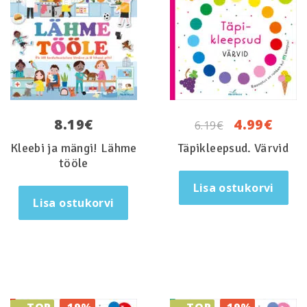
Algne
Curr
8.19
€
4.99
€
6.19
€
hind
pric
Kleebi ja mängi! Lähme
Täpikleepsud. Värvid
oli:
is:
tööle
6.19€.
4.99€
Lisa ostukorvi
Lisa ostukorvi
TOP
TOP