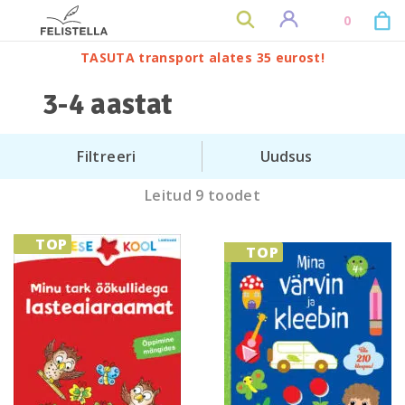
0
TASUTA transport alates 35 eurost!
3-4 aastat
Filtreeri
Leitud 9 toodet
TOP
TOP