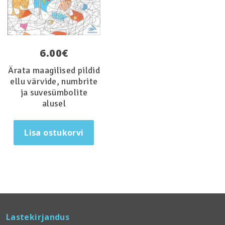
6.00
€
Ärata maagilised pildid
ellu värvide, numbrite
ja suvesümbolite
alusel
Lisa ostukorvi
Lastekirjandus