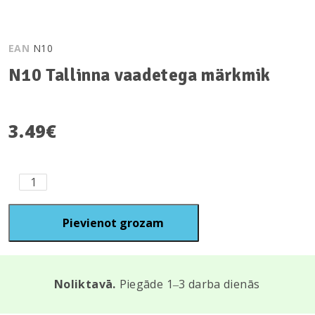
EAN
N10
N10 Tallinna vaadetega märkmik
3.49
€
N10
Tallinna
vaadetega
märkmik
Pievienot grozam
quantity
Noliktavā.
Piegāde 1‒3 darba dienās