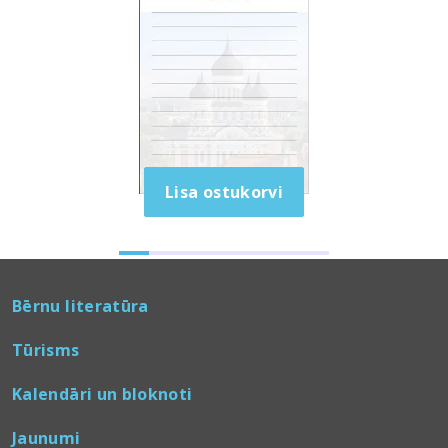
3.49
€
N09 Tallinna
vaadetega
märkmik
Lisa ostukorvi
Bērnu literatūra
Tūrisms
Kalendāri un bloknoti
Jaunumi