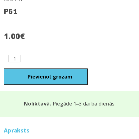
P61
1.00
€
P61
quantity
Pievienot grozam
Noliktavā.
Piegāde 1‒3 darba dienās
Apraksts