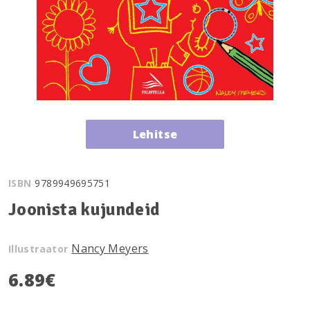
Lehitse
ISBN
9789949695751
Joonista kujundeid
Nancy Meyers
Illustraator
6.89
€