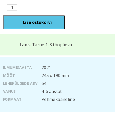
Joonista
kujundeid
kogus
Lisa ostukorvi
Laos.
Tarne 1-3 tööpäeva.
2021
ILMUMISAASTA
245 х 190 mm
MÕÕT
64
LEHEKÜLGEDE ARV
4-6 aastat
VANUS
Pehmekaaneline
FORMAAT