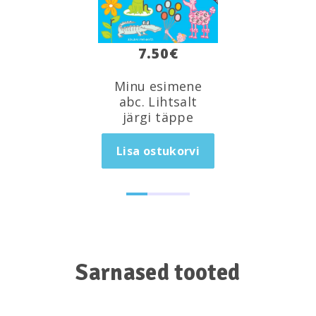
7.50
€
Minu esimene
abc. Lihtsalt
järgi täppe
Lisa ostukorvi
Sarnased tooted