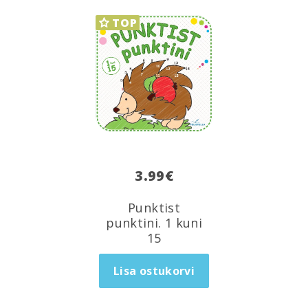
TOP
3.99
€
Punktist
punktini. 1 kuni
15
Lisa ostukorvi