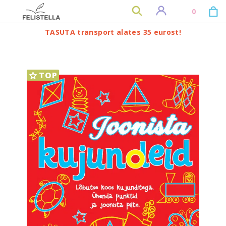
0
TASUTA transport alates 35 eurost!
TOP