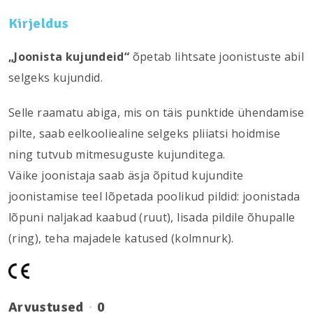
Kirjeldus
„Joonista kujundeid“
õpetab lihtsate joonistuste abil
selgeks kujundid.
Selle raamatu abiga, mis on täis punktide ühendamise
pilte, saab eelkooliealine selgeks pliiatsi hoidmise
ning tutvub mitmesuguste kujunditega.
Väike joonistaja saab äsja õpitud kujundite
joonistamise teel lõpetada poolikud pildid: joonistada
lõpuni naljakad kaabud (ruut), lisada pildile õhupalle
(ring), teha majadele katused (kolmnurk).
Arvustused
0