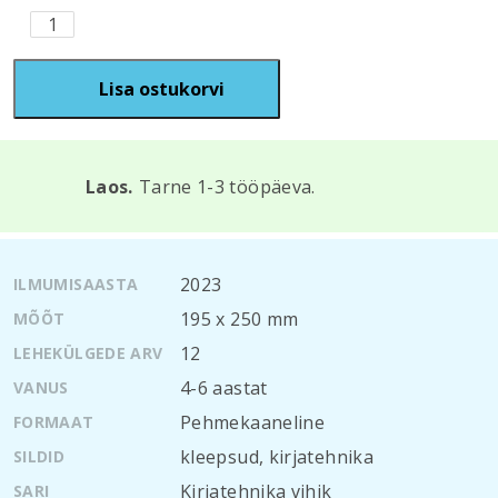
Kirjatehnika
vihik.
Numbrid
kogus
Lisa ostukorvi
Laos.
Tarne 1-3 tööpäeva.
2023
ILMUMISAASTA
195 x 250 mm
MÕÕT
12
LEHEKÜLGEDE ARV
4-6 aastat
VANUS
Pehmekaaneline
FORMAAT
kleepsud
,
kirjatehnika
SILDID
Kirjatehnika vihik
SARI