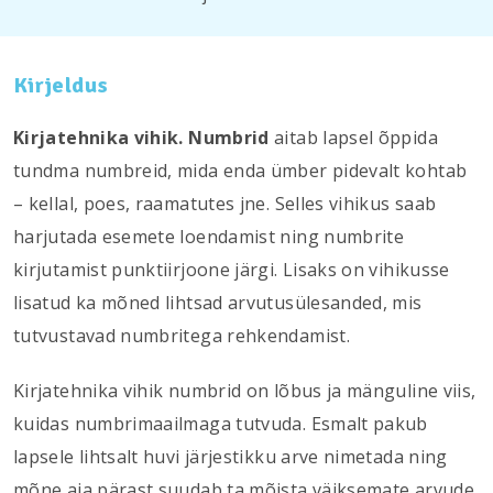
Kirjeldus
Kirjatehnika vihik. Numbrid
aitab lapsel õppida
tundma numbreid, mida enda ümber pidevalt kohtab
– kellal, poes, raamatutes jne. Selles vihikus saab
harjutada esemete loendamist ning numbrite
kirjutamist punktiirjoone järgi. Lisaks on vihikusse
lisatud ka mõned lihtsad arvutusülesanded, mis
tutvustavad numbritega rehkendamist.
Kirjatehnika vihik numbrid on lõbus ja mänguline viis,
kuidas numbrimaailmaga tutvuda. Esmalt pakub
lapsele lihtsalt huvi järjestikku arve nimetada ning
mõne aja pärast suudab ta mõista väiksemate arvude