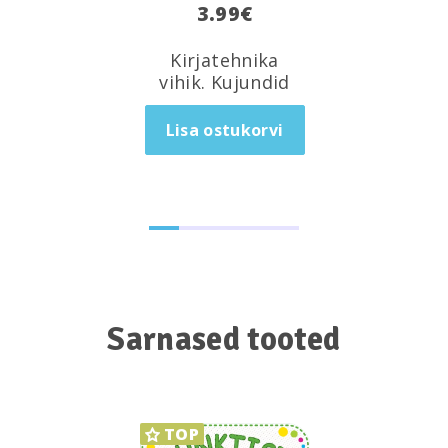
3.99
€
Kirjatehnika
vihik. Kujundid
Lisa ostukorvi
Sarnased tooted
TOP