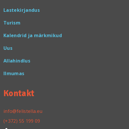
Lastekirjandus
Turism
Kalendrid ja märkmikud
Uus
Allahindlus
Ilmumas
Kontakt
info@felistella.eu
(+372) 55 199 09