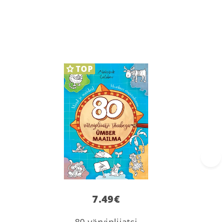
TOP
›
7.49
€
80 värvipliiatsi