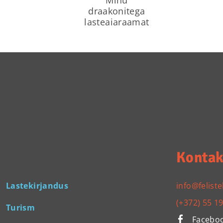
draakonitega
lasteaiaraamat
Kontak
Lastekirjandus
info@feliste
(+372) 55 1
Turism
Facebo