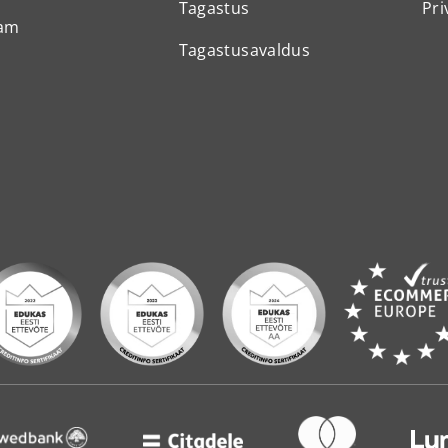
Tagastus
Pri
ram
Tagastusavaldus