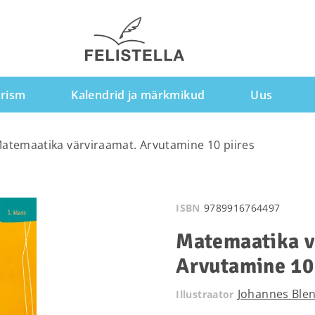
rism
Kalendrid ja märkmikud
Uus
atemaatika värviraamat. Arvutamine 10 piires
ISBN
9789916764497
Matemaatika v
Arvutamine 10 
Johannes Ble
Illustraator