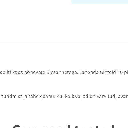
pilti koos põnevate ülesannetega. Lahenda tehteid 10 piire
undmist ja tähelepanu. Kui kõik väljad on värvitud, avane