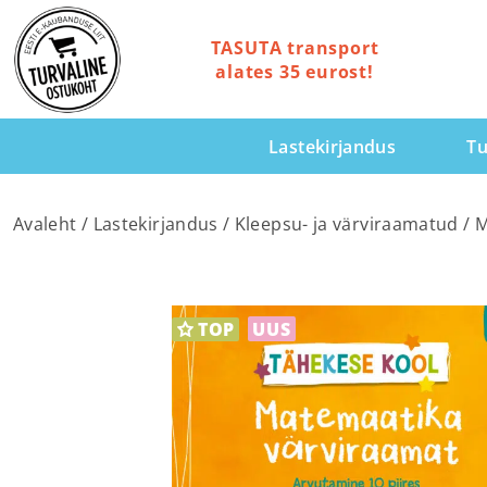
TASUTA transport
alates 35 eurost!
Lastekirjandus
Tu
Avaleht
/
Lastekirjandus
/
Kleepsu- ja värviraamatud
/ M
TOP
UUS