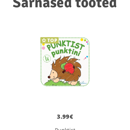
Sarnased tooted
TOP
3.99
€
Punktist