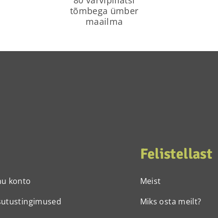
tõmbega ümber
maailma
Felistellast
nu konto
Meist
sutustingimused
Miks osta meilt?