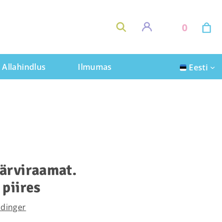
0
Allahindlus
Ilmumas
Eesti
ärviraamat.
piires
ndinger