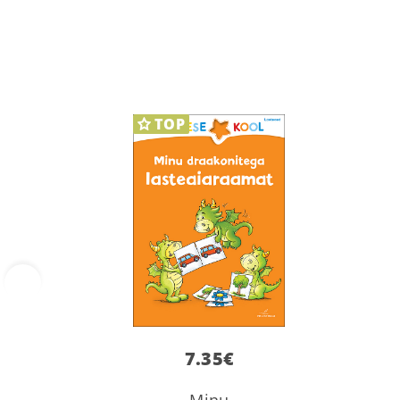
TOP
‹
7.35
€
Minu