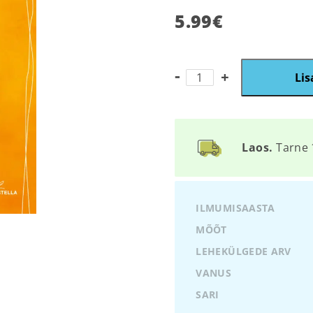
5.99
€
Matemaatika
Lis
värviraamat.
Arvutamine
10
piires
kogus
Laos.
Tarne 
ILMUMISAASTA
MÕÕT
LEHEKÜLGEDE ARV
VANUS
SARI