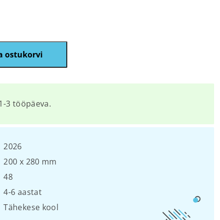
a ostukorvi
1-3 tööpäeva.
2026
200 х 280 mm
48
4-6 aastat
Tähekese kool