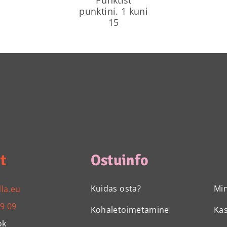
punktini. 1 kuni
15
t
Ostuinfo
Kuidas osta?
Mi
lla.eu
99 09
Kohaletoimetamine
Ka
ok