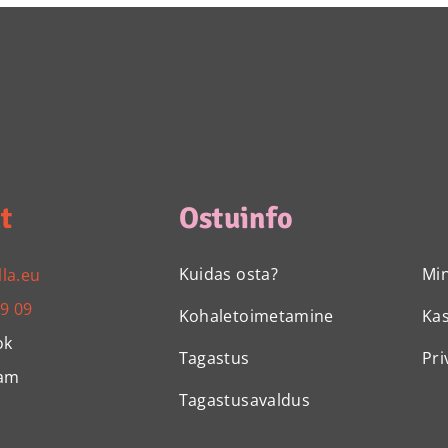
t
Ostuinfo
Kuidas osta?
Mi
lla.eu
99 09
Kohaletoimetamine
Ka
ok
Tagastus
Pri
ram
Tagastusavaldus