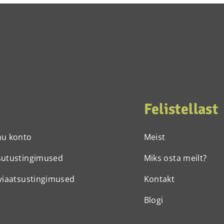
Felistellast
nu konto
Meist
sutustingimused
Miks osta meilt?
viaatsustingimused
Kontakt
Blogi