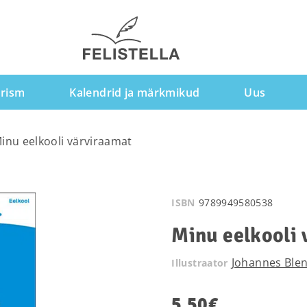
rism
Kalendrid ja märkmikud
Uus
inu eelkooli värviraamat
ISBN
9789949580538
Minu eelkooli 
Johannes Ble
Illustraator
5.50
€