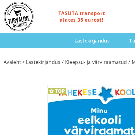
TASUTA transport
alates 35 eurost!
Lastekirjandus
Tu
Avaleht
/
Lastekirjandus
/
Kleepsu- ja värviraamatud
/ M
TOP