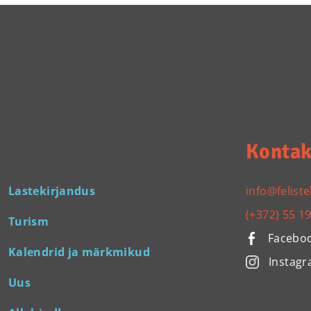
Kontak
Lastekirjandus
info@feliste
(+372) 55 1
Turism
Facebo
Kalendrid ja märkmikud
Instag
Uus