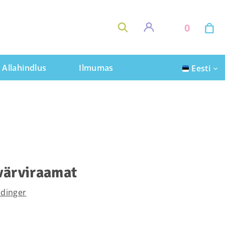
0
Allahindlus
Ilmumas
Eesti
värviraamat
ndinger