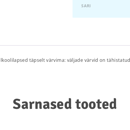
SARI
lkoolilapsed täpselt värvima: väljade värvid on tähistatu
Sarnased tooted