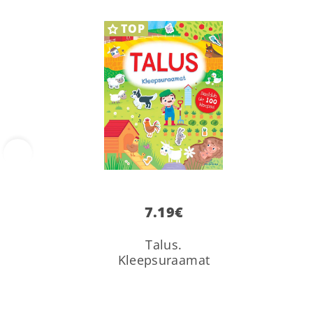
TOP
‹
7.19
€
Talus.
Kleepsuraamat