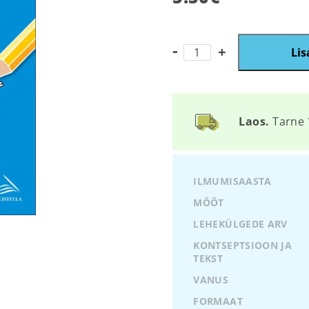
Minu
Lis
eelkooli
värviraamat
kogus
Laos.
Tarne 
ILMUMISAASTA
MÕÕT
LEHEKÜLGEDE ARV
KONTSEPTSIOON JA
TEKST
VANUS
FORMAAT