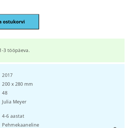
a ostukorvi
1-3 tööpäeva.
2017
200 х 280 mm
48
Julia Meyer
4-6 aastat
Pehmekaaneline