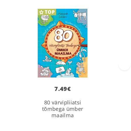
TOP
›
7.49
€
80 värvipliiatsi
tõmbega ümber
maailma