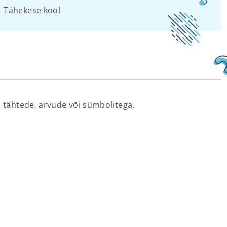
Tähekese kool
d tähtede, arvude või sümbolitega.