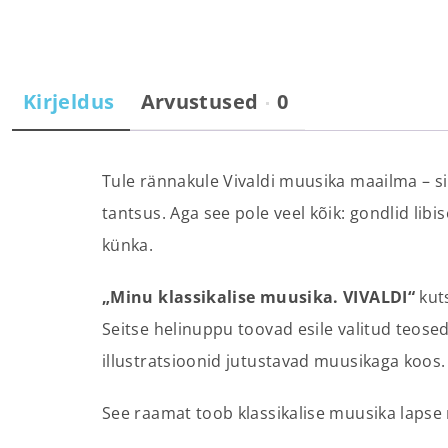
Kirjeldus
Arvustused
0
Tule rännakule Vivaldi muusika maailma – sin
tantsus. Aga see pole veel kõik: gondlid lib
künka.
„Minu klassikalise muusika. VIVALDI“
kuts
Seitse helinuppu toovad esile valitud teosed
illustratsioonid jutustavad muusikaga koos.
See raamat toob klassikalise muusika lapse 