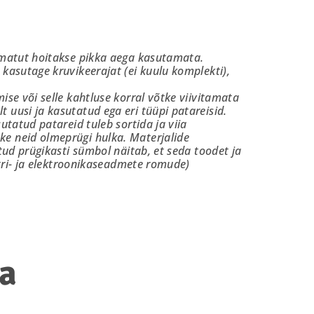
aamatut hoitakse pikka aega kasutamata.
kasutage kruvikeerajat (ei kuulu komplekti),
se või selle kahtluse korral võtke viivitamata
 uusi ja kasutatud ega eri tüüpi patareisid.
utatud patareid tuleb sortida ja viia
ke neid olmeprügi hulka. Materjalide
tud prügikasti sümbol näitab, et seda toodet ja
ktri- ja elektroonikaseadmete romude)
ka