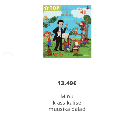
TOP
‹
13.49
€
Minu
klassikalise
muusika palad