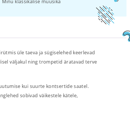
Minu klassikalise muusika
irütmis üle taeva ja sügiselehed keerlevad
isel väljakul ning trompetid äratavad terve
utumise kui suurte kontsertide saatel.
onglehed sobivad väikestele kätele,