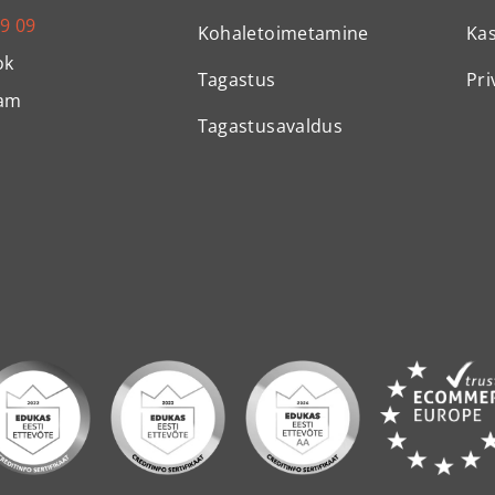
99 09
Kohaletoimetamine
Ka
ok
Tagastus
Pri
ram
Tagastusavaldus