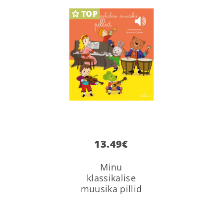
TOP
13.49
€
Minu
klassikalise
muusika pillid