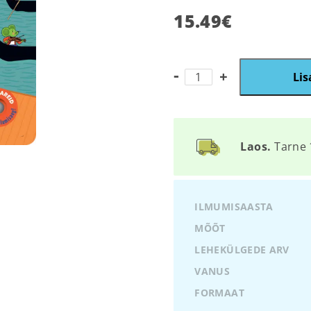
15.49
€
Minu
Lis
klassikalise
muusika.
VIVALDI
kogus
Laos.
Tarne 
ILMUMISAASTA
MÕÕT
LEHEKÜLGEDE ARV
VANUS
FORMAAT