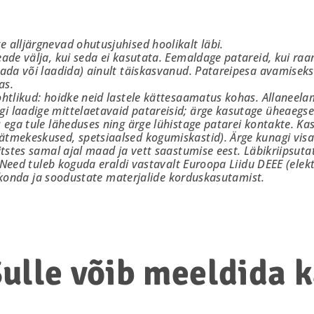
 alljärgnevad ohutusjuhised hoolikalt läbi.
eade välja, kui seda ei kasutata. Eemaldage patareid, kui r
ada või laadida) ainult täiskasvanud. Patareipesa avamiseks 
as.
htlikud: hoidke neid lastele kättesaamatus kohas. Allaneelami
laadige mittelaetavaid patareisid; ärge kasutage üheaegselt
 ega tule läheduses ning ärge lühistage patarei kontakte. Kas
tmekeskused, spetsiaalsed kogumiskastid). Ärge kunagi visa
itstes samal ajal maad ja vett saastumise eest. Läbikriipsuta
a. Need tuleb koguda eraldi vastavalt Euroopa Liidu DEEE (ele
eskkonda ja soodustate materjalide korduskasutamist.
ulle võib meeldida 