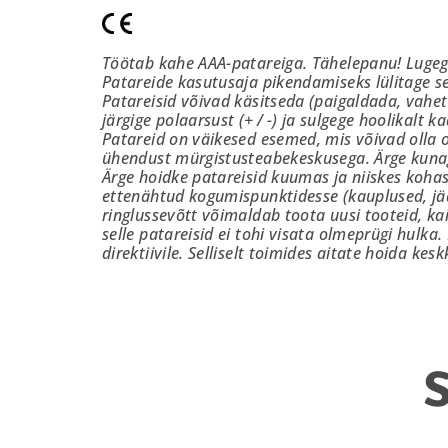
Töötab kahe AAA-patareiga. Tähelepanu! Lugege
Patareide kasutusaja pikendamiseks lülitage s
Patareisid võivad käsitseda (paigaldada, vahet
järgige polaarsust (+ / -) ja sulgege hoolikalt ka
Patareid on väikesed esemed, mis võivad olla o
ühendust mürgistusteabekeskusega. Ärge kunagi 
Ärge hoidke patareisid kuumas ja niiskes kohas
ettenähtud kogumispunktidesse (kauplused, jää
ringlussevõtt võimaldab toota uusi tooteid, ka
selle patareisid ei tohi visata olmeprügi hulk
direktiivile. Selliselt toimides aitate hoida k
S