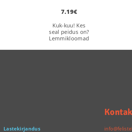
7.19
€
Kuk-kuu! Kes
seal peidus on?
Lemmikloomad
Kontak
Lastekirjandus
info@feliste