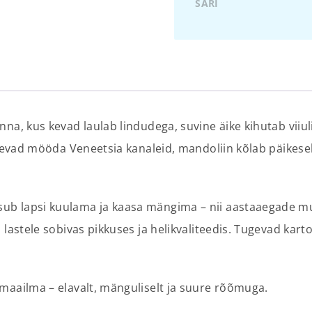
SARI
na, kus kevad laulab lindudega, suvine äike kihutab viiul
isevad mööda Veneetsia kanaleid, mandoliin kõlab päikesel
ub lapsi kuulama ja kaasa mängima – nii aastaaegade mu
 lastele sobivas pikkuses ja helikvaliteedis. Tugevad kart
maailma – elavalt, mänguliselt ja suure rõõmuga.