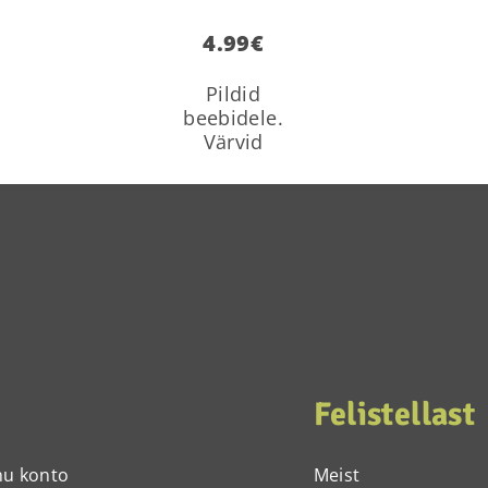
4.99
€
Pildid
beebidele.
Värvid
Felistellast
nu konto
Meist