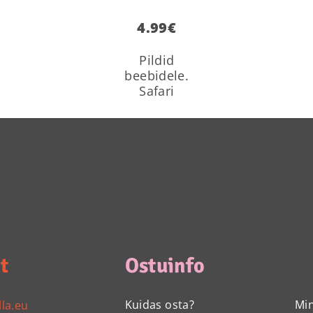
4.99
€
Pildid
beebidele.
Safari
t
Ostuinfo
Kuidas osta?
Mi
lla.eu