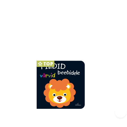
TOP
›