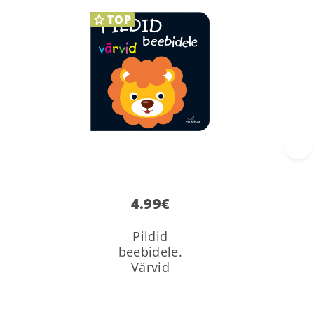
TOP
›
4.99
€
Pildid
beebidele.
Värvid