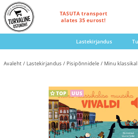
TASUTA transport
alates 35 eurost!
Lastekirjandus
Tu
Avaleht
/
Lastekirjandus
/
Pisipõnnidele
/ Minu klassika
TOP
UUS