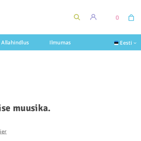
0
Allahindlus
Ilmumas
Eesti
ise muusika.
ier