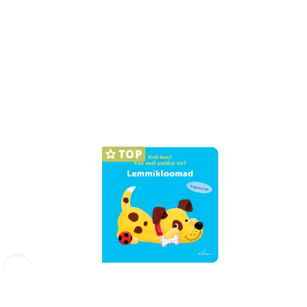
TOP
‹