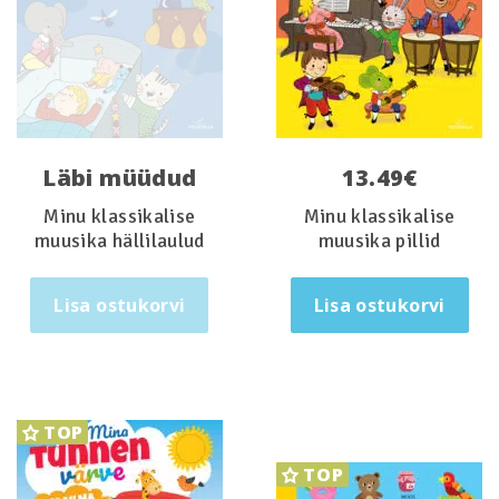
Läbi müüdud
13.49
€
Minu klassikalise
Minu klassikalise
muusika hällilaulud
muusika pillid
Lisa ostukorvi
Lisa ostukorvi
TOP
TOP