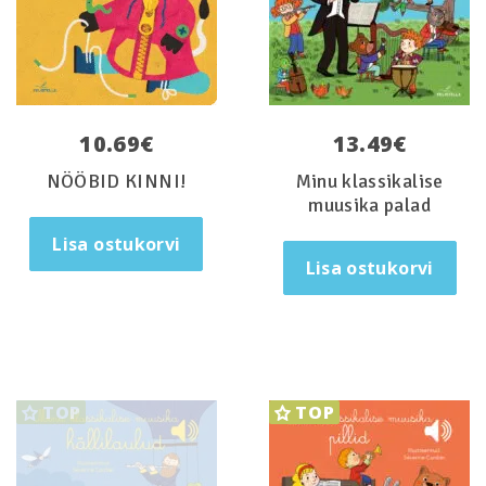
10.69
€
13.49
€
NÖÖBID KINNI!
Minu klassikalise
muusika palad
Lisa ostukorvi
Lisa ostukorvi
Loe edasi
TOP
TOP