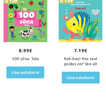
TOP
TOP
8.99
€
7.19
€
100 sõna. Talu
Kuk-kuu! Kes seal
peidus on? Vee all
Lisa ostukorvi
Lisa ostukorvi