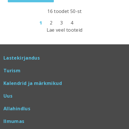
16 toodet 50-st
1
2
3
4
Lae veel tooteid
Lastekirjandus
Turism
Kalendrid ja märkmikud
Uus
Allahindlus
Ilmumas