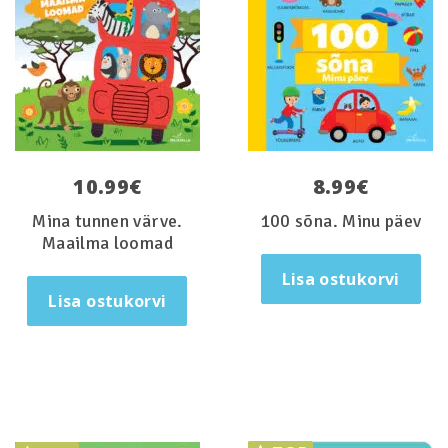
10.99
€
8.99
€
Mina tunnen värve.
100 sõna. Minu päev
Maailma loomad
Lisa ostukorvi
Lisa ostukorvi