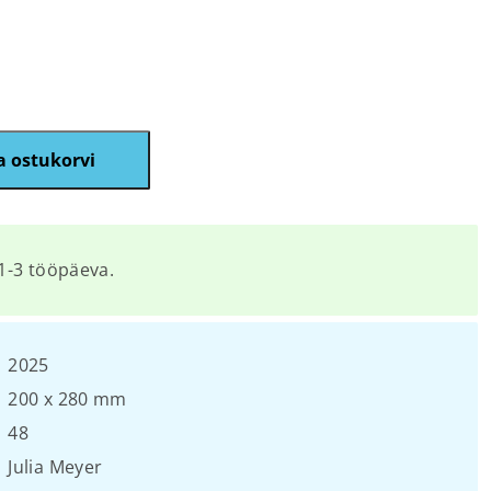
a ostukorvi
1-3 tööpäeva.
2025
200 х 280 mm
48
Julia Meyer