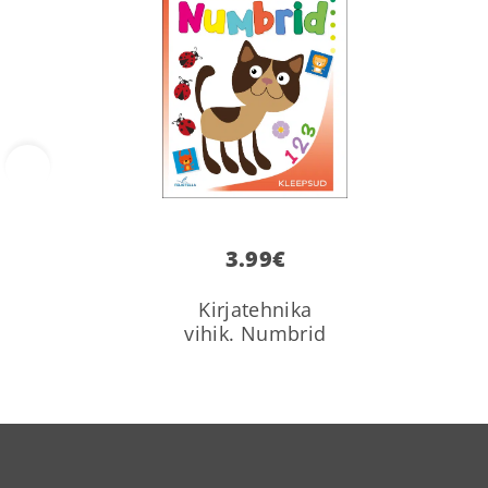
‹
3.99
€
Kirjatehnika
vihik. Numbrid