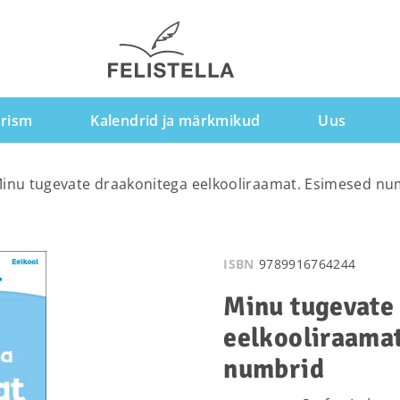
rism
Kalendrid ja märkmikud
Uus
inu tugevate draakonitega eelkooliraamat. Esimesed nu
ISBN
9789916764244
Minu tugevate
eelkooliraama
numbrid