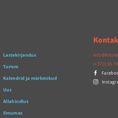
Kontak
Lastekirjandus
info@feliste
(+372) 55 1
Turism
Facebo
Kalendrid ja märkmikud
Instag
Uus
Allahindlus
Ilmumas