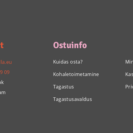
t
Ostuinfo
Kuidas osta?
Mi
lla.eu
99 09
Kohaletoimetamine
Ka
ok
Tagastus
Pri
ram
Tagastusavaldus