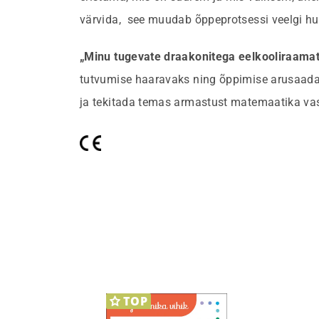
värvida, see muudab õppeprotsessi veelgi h
„Minu tugevate draakonitega eelkooliraama
tutvumise haaravaks ning õppimise arusaadav
ja tekitada temas armastust matemaatika vas
TOP