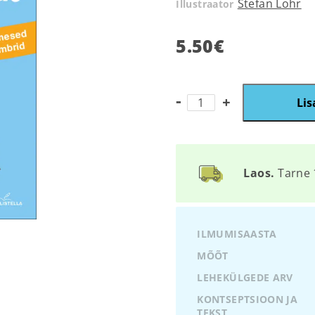
Stefan Lohr
Illustraator
5.50
€
Lis
Laos.
Tarne 
ILMUMISAASTA
MÕÕT
LEHEKÜLGEDE ARV
KONTSEPTSIOON JA
TEKST