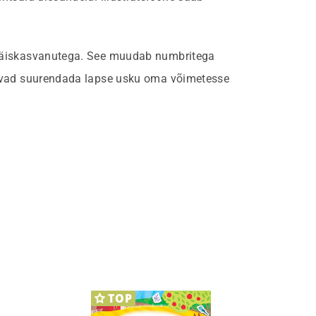
 täiskasvanutega. See muudab numbritega
tavad suurendada lapse usku oma võimetesse
TOP