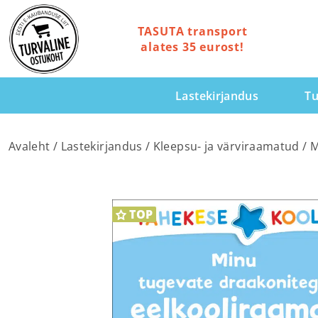
TASUTA transport
alates 35 eurost!
Lastekirjandus
Tu
Avaleht
/
Lastekirjandus
/
Kleepsu- ja värviraamatud
/ M
TOP