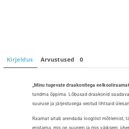
Kirjeldus
Arvustused
0
„Minu tugevate draakonitega eelkooliraama
tundma õppima. Lõbusad draakonid saadavad 
suuruse ja järjestusega seotud lihtsaid ülesa
Raamat aitab arendada loogilist mõtlemist, t
eristama, mis on suurem ja mis väiksem, ühen