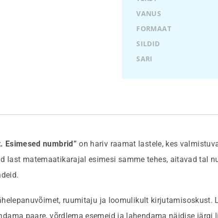
VANUS
FORMAAT
SILDID
SARI
t. Esimesed numbrid”
on hariv raamat lastele, kes valmistu
last matemaatikarajal esimesi samme tehes, aitavad tal n
ndeid.
ähelepanuvõimet, ruumitaju ja loomulikult kirjutamisoskust. 
dama paare, võrdlema esemeid ja lahendama näidise järgi lih