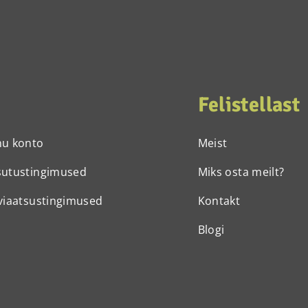
Felistellast
nu konto
Meist
sutustingimused
Miks osta meilt?
viaatsustingimused
Kontakt
Blogi