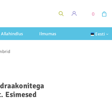
0
Allahindlus
Ilmumas
Eesti
mbrid
 draakonitega
t. Esimesed