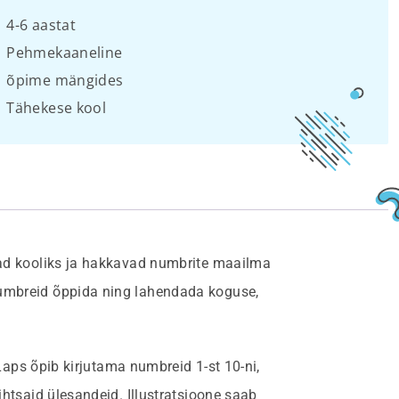
4-6 aastat
Pehmekaaneline
õpime mängides
Tähekese kool
vad kooliks ja hakkavad numbrite maailma
umbreid õppida ning lahendada koguse,
Laps õpib kirjutama numbreid 1-st 10-ni,
tsaid ülesandeid. Illustratsioone saab