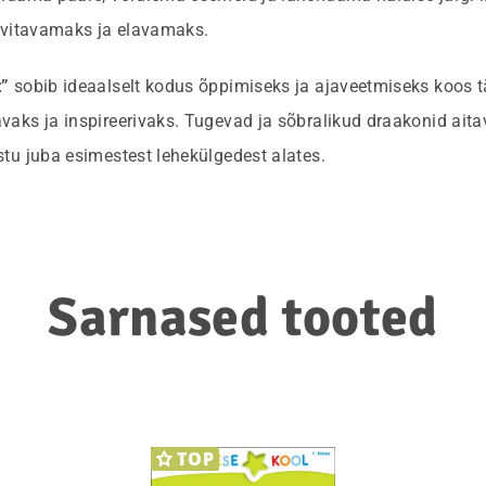
uvitavamaks ja elavamaks.
t”
sobib ideaalselt kodus õppimiseks ja ajaveetmiseks koos
aks ja inspireerivaks. Tugevad ja sõbralikud draakonid ai
tu juba esimestest lehekülgedest alates.
Sarnased tooted
TOP