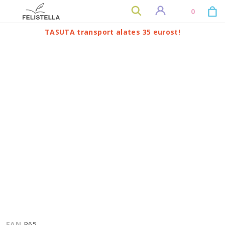
0
TASUTA transport alates 35 eurost!
EAN
P65