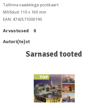
Tallinna vaadetega postkaart
Mõõdud: 110 х 160 mm
EAN: 4742571000190
Arvustused
0
Autori(te)st
Sarnased tooted
TOP