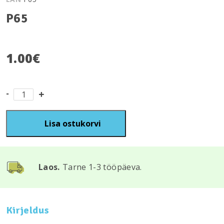
P65
1.00
€
P65
kogus
Lisa ostukorvi
Laos.
Tarne 1-3 tööpäeva.
Kirjeldus