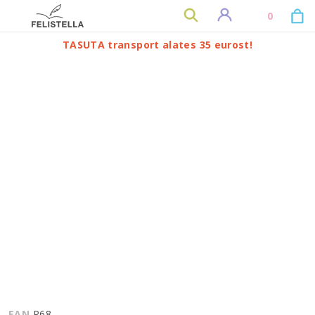
0
TASUTA transport alates 35 eurost!
EAN
P68