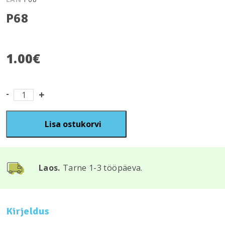
P68
1.00
€
P68
kogus
Lisa ostukorvi
Laos.
Tarne 1-3 tööpäeva.
Kirjeldus