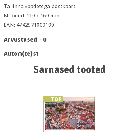
Tallinna vaadetega postkaart
Mõõdud: 110 х 160 mm
EAN: 4742571000190
Arvustused
0
Autori(te)st
Sarnased tooted
TOP