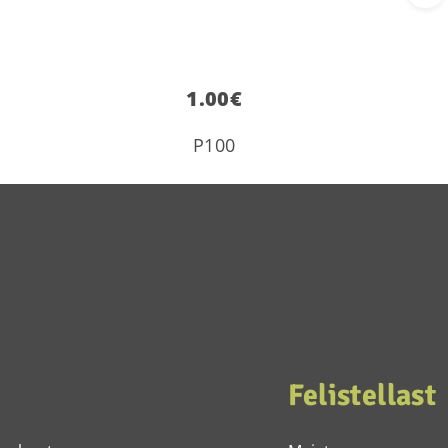
1.00
€
P100
Felistellast