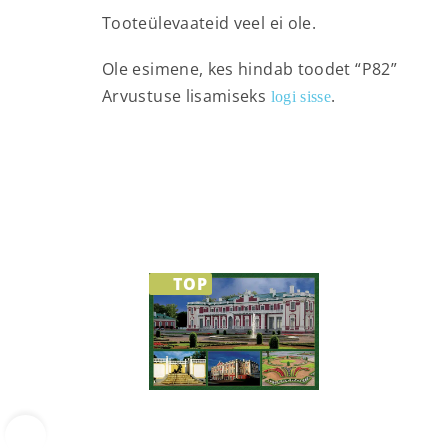
Tooteülevaateid veel ei ole.
Ole esimene, kes hindab toodet “P82”
Arvustuse lisamiseks
.
logi sisse
TOP
‹