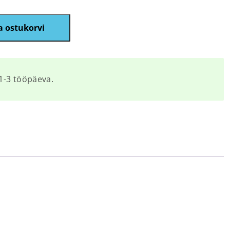
a ostukorvi
1-3 tööpäeva.