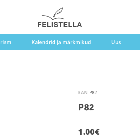
rism
Kalendrid ja märkmikud
Uus
EAN
P82
P82
1.00
€