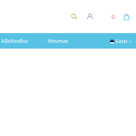
0
Allahindlus
Ilmumas
Eesti