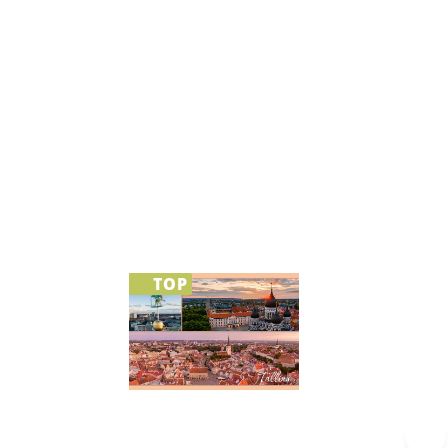
TOP
›