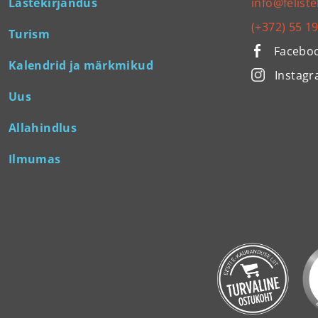
Lastekirjandus
info@feliste
(+372) 55 1
Turism
Facebo
Kalendrid ja märkmikud
Instag
Uus
Allahindlus
Ilmumas