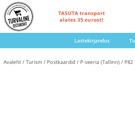
TASUTA transport
alates 35 eurost!
Lastekirjandus
Tu
Avaleht
/
Turism
/
Postkaardid
/
P-seeria (Tallinn)
/ P82