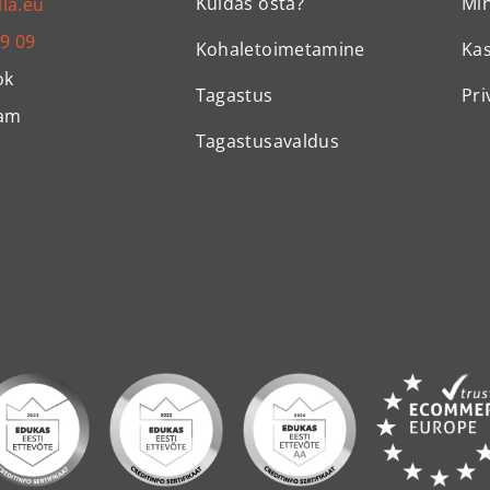
Kuidas osta?
Mi
lla.eu
99 09
Kohaletoimetamine
Ka
ok
Tagastus
Pri
ram
Tagastusavaldus