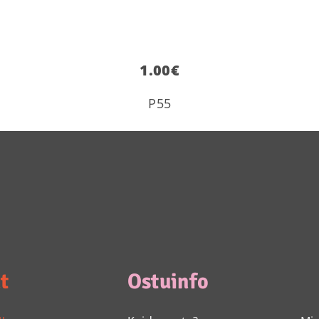
1.00
€
P55
t
Ostuinfo