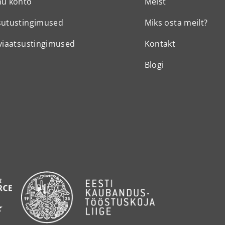
nu konto
Meist
sutustingimused
Miks osta meilt?
viaatsustingimused
Kontakt
Blogi