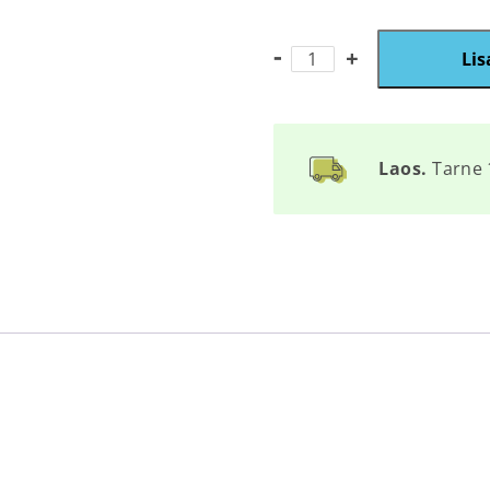
P82
Lis
kogus
Laos.
Tarne 