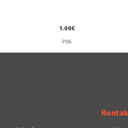
1.00
€
P06
Kontak