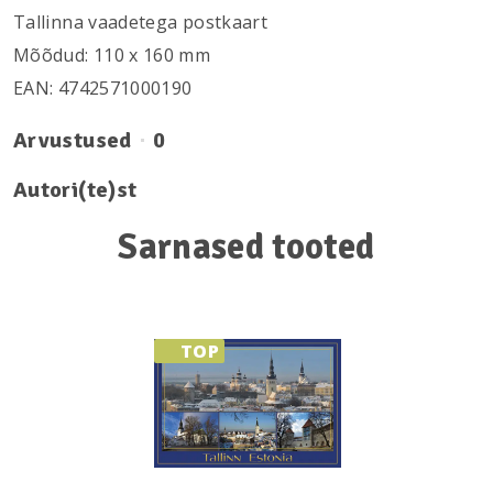
Tallinna vaadetega postkaart
Mõõdud: 110 х 160 mm
EAN: 4742571000190
Arvustused
0
Autori(te)st
Sarnased tooted
TOP