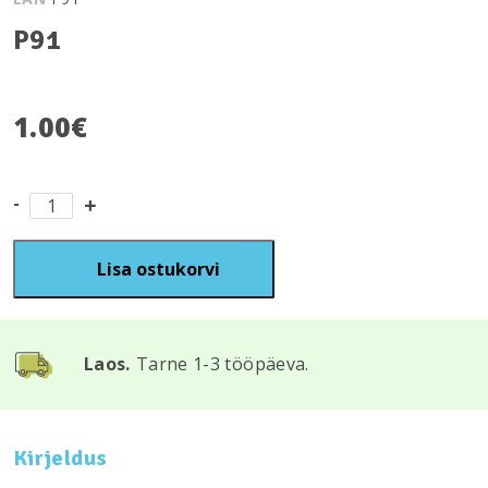
P91
1.00
€
P91
kogus
Lisa ostukorvi
Laos.
Tarne 1-3 tööpäeva.
Kirjeldus