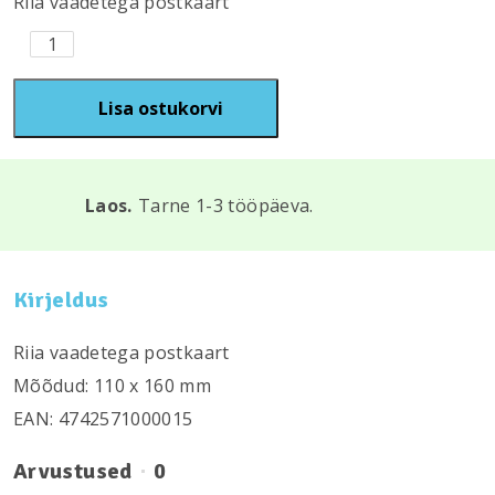
Riia vaadetega postkaart
R52
kogus
Lisa ostukorvi
Laos.
Tarne 1-3 tööpäeva.
Kirjeldus
Riia vaadetega postkaart
Mõõdud: 110 х 160 mm
EAN: 4742571000015
Arvustused
0