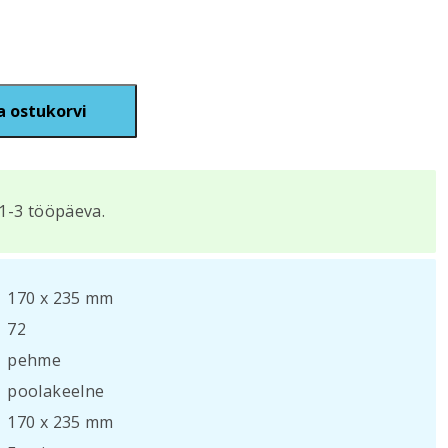
a ostukorvi
1-3 tööpäeva.
170 х 235 mm
72
pehme
poolakeelne
170 х 235 mm