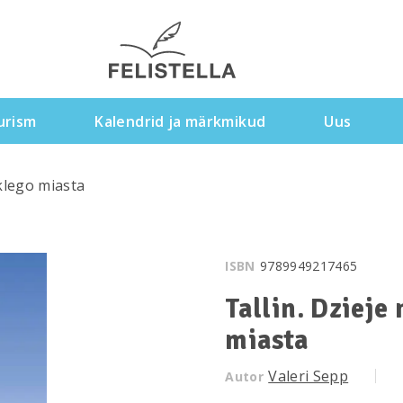
urism
Kalendrid ja märkmikud
Uus
yklego miasta
ISBN
9789949217465
Tallin. Dzieje
miasta
Valeri Sepp
Autor