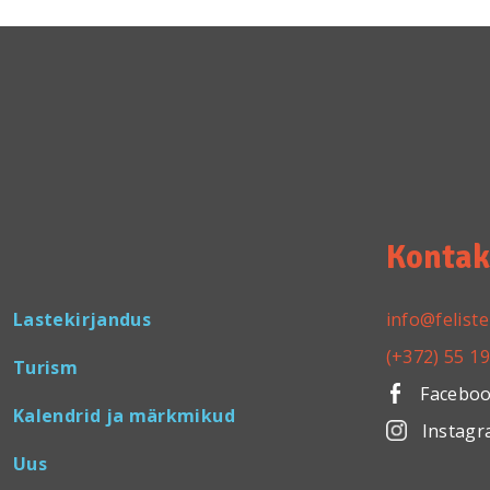
Kontak
Lastekirjandus
info@feliste
(+372) 55 1
Turism
Facebo
Kalendrid ja märkmikud
Instag
Uus