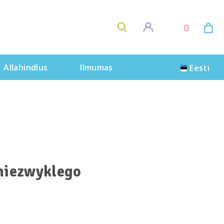
0
Allahindlus
Ilmumas
Eesti
 niezwyklego