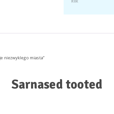
RIIK
eje niezwyklego miasta”
Sarnased tooted