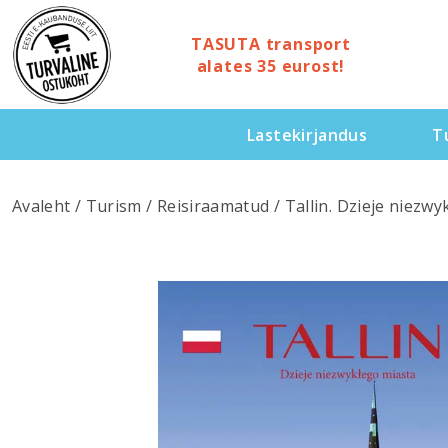
TASUTA transport
alates 35 eurost!
Lastekirjandus
T
Avaleht
/
Turism
/
Reisiraamatud
/ Tallin. Dzieje niezw