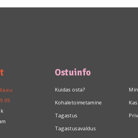
t
Ostuinfo
Kuidas osta?
Min
lla.eu
99 09
Kohaletoimetamine
Kas
ok
Tagastus
Pri
ram
Tagastusavaldus