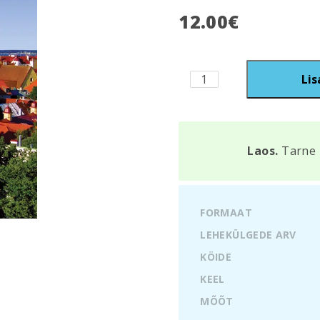
12.00
€
Tallin.
Lis
Dzieje
niezwyklego
miasta
kogus
Laos.
Tarne 
FORMAAT
LEHEKÜLGEDE ARV
KÖIDE
KEEL
MÕÕT