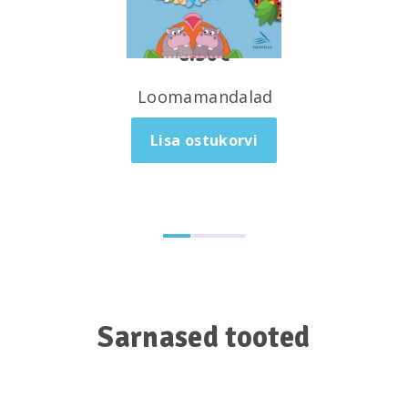
6.50
€
Loomamandalad
Lisa ostukorvi
Sarnased tooted