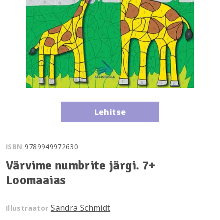
Lehitse
ISBN
9789949972630
Värvime numbrite järgi. 7+
Loomaaias
Sandra Schmidt
Illustraator