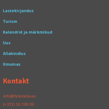
Lastekirjandus
Turism
Kalendrid ja märkmikud
Uus
Allahindlus
Ilmumas
Kontakt
info@felistella.eu
(+372) 55 199 09