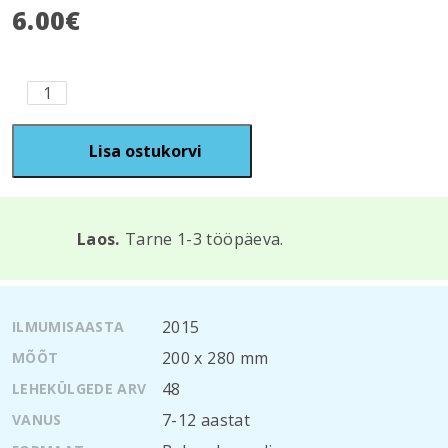
6.00
€
Värvime
numbrite
järgi.
7+
Lisa ostukorvi
Loomaaias
kogus
Laos.
Tarne 1-3 tööpäeva.
2015
ILMUMISAASTA
200 х 280 mm
MÕÕT
48
LEHEKÜLGEDE ARV
7-12 aastat
VANUS