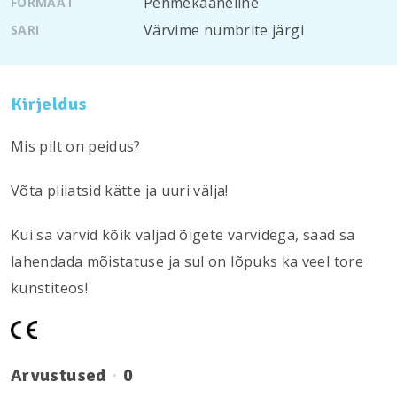
Pehmekaaneline
FORMAAT
Värvime numbrite järgi
SARI
Kirjeldus
Mis pilt on peidus?
Võta pliiatsid kätte ja uuri välja!
Kui sa värvid kõik väljad õigete värvidega, saad sa
lahendada mõistatuse ja sul on lõpuks ka veel tore
kunstiteos!
Arvustused
0