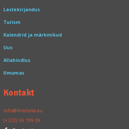
Lastekirjandus
Turism
Kalendrid ja märkmikud
Uus
Allahindlus
Ilmumas
Kontakt
info@felistella.eu
(+372) 55 199 09