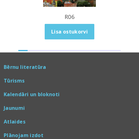
1.00
€
R06
Lisa ostukorvi
Bērnu literatūra
Tūrisms
Kalendāri un bloknoti
Jaunumi
Atlaides
Plānojam izdot