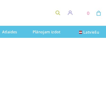
0
Atlaides
Plānojam izdot
Latviešu