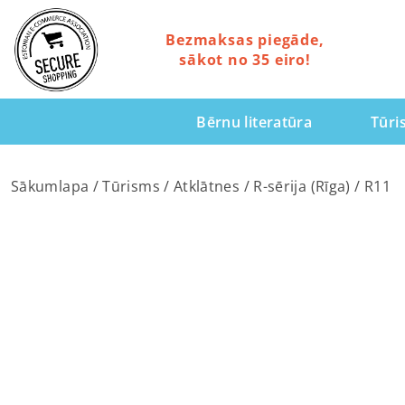
Bezmaksas piegāde,
sākot no 35 eiro!
Bērnu literatūra
Tūri
Sākumlapa
/
Tūrisms
/
Atklātnes
/
R-sērija (Rīga)
/ R11