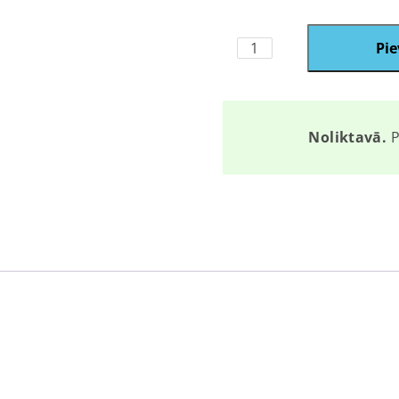
R11
Pie
quantity
Noliktavā.
P