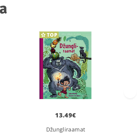
ka
TOP
›
13.49
€
Džungliraamat