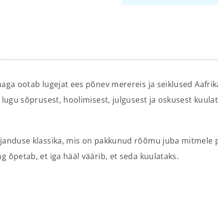
naga ootab lugejat ees põnev merereis ja seiklused Aafrik
 lugu sõprusest, hoolimisest, julgusest ja oskusest kuulat
irjanduse klassika, mis on pakkunud rõõmu juba mitmele p
g õpetab, et iga hääl väärib, et seda kuulataks.