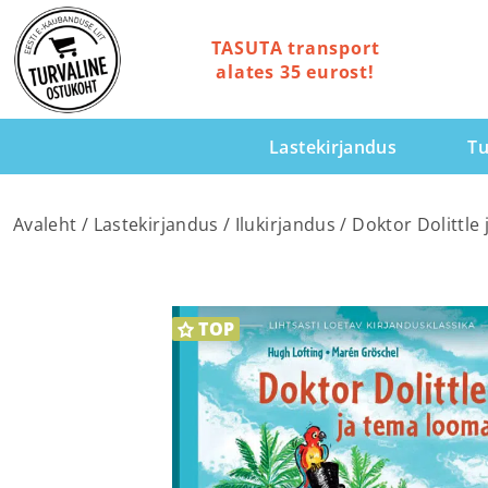
TASUTA transport
alates 35 eurost!
Lastekirjandus
Tu
Avaleht
/
Lastekirjandus
/
Ilukirjandus
/ Doktor Dolittle
TOP