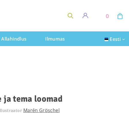
0
Allahindlus
Ilmumas
Eesti
e ja tema loomad
Marén Gröschel
Illustraator