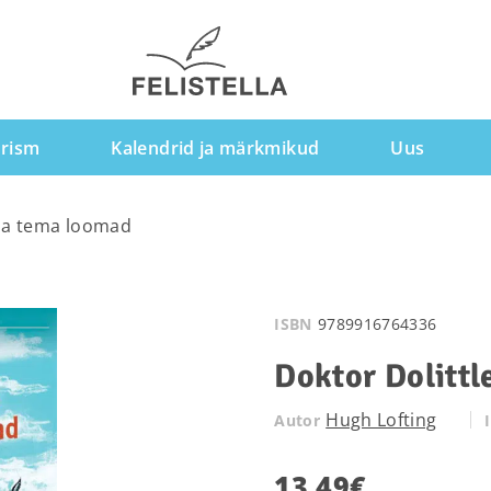
rism
Kalendrid ja märkmikud
Uus
 ja tema loomad
ISBN
9789916764336
Doktor Dolittl
Hugh Lofting
Autor
13.49
€