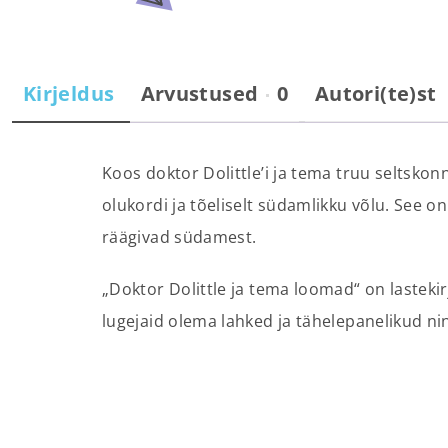
Kirjeldus
Arvustused
0
Autori(te)st
Koos doktor Dolittle’i ja tema truu seltskon
olukordi ja tõeliselt südamlikku võlu. See on
räägivad südamest.
„Doktor Dolittle ja tema loomad“ on lastek
lugejaid olema lahked ja tähelepanelikud nin