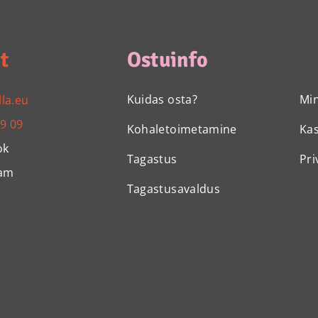
t
Ostuinfo
Kuidas osta?
Mi
lla.eu
99 09
Kohaletoimetamine
Ka
ok
Tagastus
Pri
ram
Tagastusavaldus