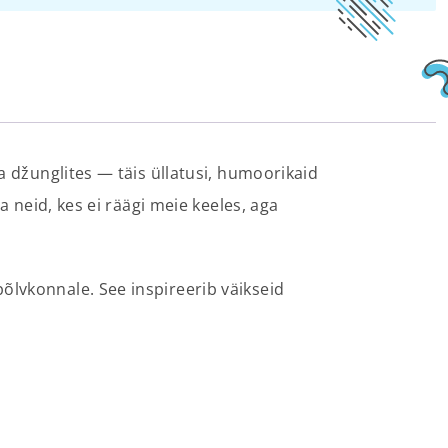
a džunglites — täis üllatusi, humoorikaid
a neid, kes ei räägi meie keeles, aga
õlvkonnale. See inspireerib väikseid