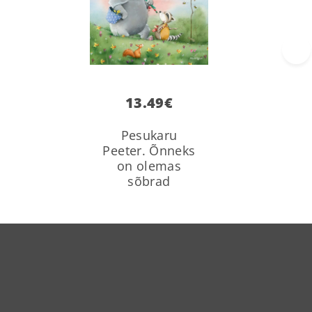
›
13.49
€
Pesukaru
Peeter. Õnneks
on olemas
sõbrad