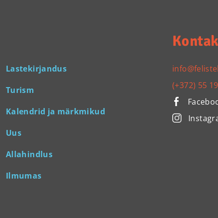
Kontak
Lastekirjandus
info@feliste
(+372) 55 1
Turism
Facebo
Kalendrid ja märkmikud
Instag
Uus
Allahindlus
Ilmumas