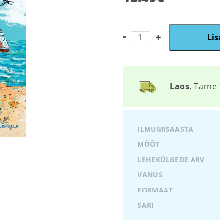
Doktor
Lis
Dolittle
ja
tema
loomad
kogus
Laos.
Tarne 
ILMUMISAASTA
MÕÕT
LEHEKÜLGEDE ARV
VANUS
FORMAAT
SARI