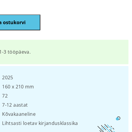
a ostukorvi
1-3 tööpäeva.
2025
160 х 210 mm
72
7-12 aastat
Kõvakaaneline
Lihtsasti loetav kirjandusklassika