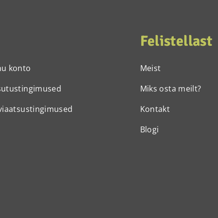
Felistellast
nu konto
Meist
sutustingimused
Miks osta meilt?
viaatsustingimused
Kontakt
Blogi