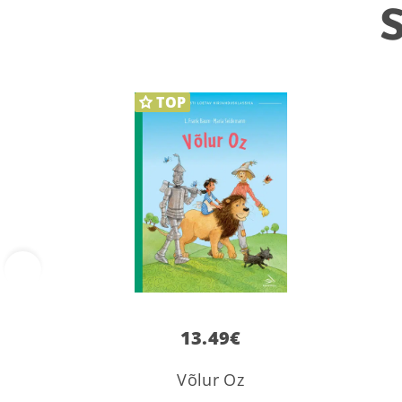
S
TOP
‹
13.49
€
Võlur Oz