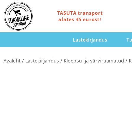
TASUTA transport
alates 35 eurost!
Lastekirjandus
Tu
Avaleht
/
Lastekirjandus
/
Kleepsu- ja värviraamatud
/ K
TOP