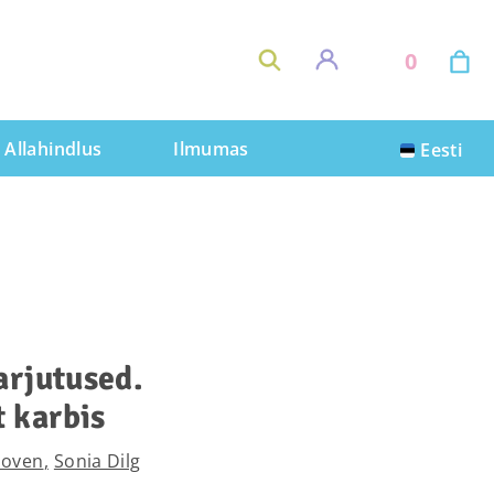
0
Allahindlus
Ilmumas
Eesti
arjutused.
 karbis
hoven
Sonia Dilg