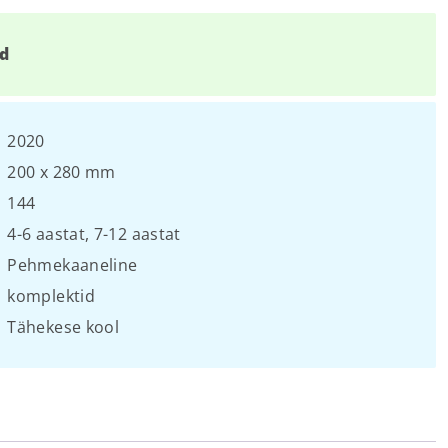
d
2020
200 х 280 mm
144
4-6 aastat
,
7-12 aastat
Pehmekaaneline
komplektid
Tähekese kool