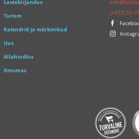
Lastekirjandus
info@feliste
(+372) 55 1
Turism
Facebo
Kalendrid ja märkmikud
Instag
Uus
Allahindlus
Ilmumas