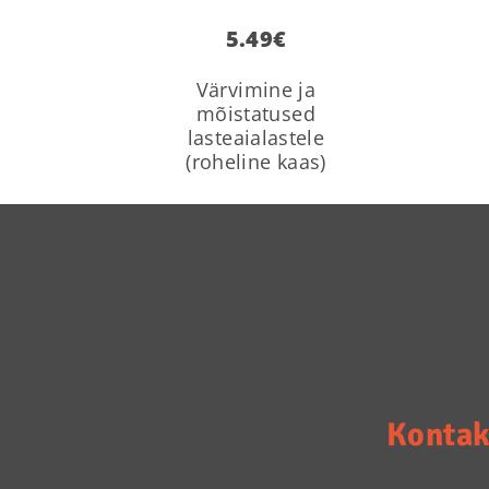
5.49
€
Värvimine ja
mõistatused
lasteaialastele
(roheline kaas)
Kontak