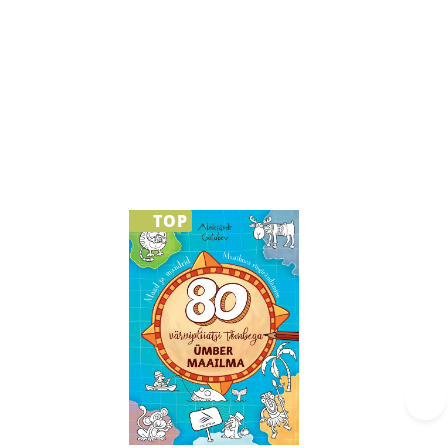
TOP
›