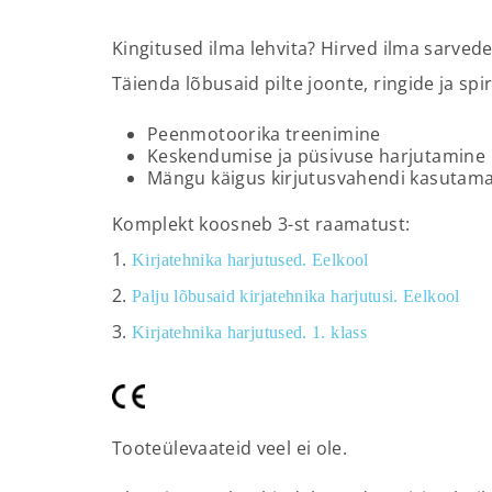
Kingitused ilma lehvita? Hirved ilma sarvede
Täienda lõbusaid pilte joonte, ringide ja spi
Peenmotoorika treenimine
Keskendumise ja püsivuse harjutamine
Mängu käigus kirjutusvahendi kasutam
Komplekt koosneb 3-st raamatust:
1.
Kirjatehnika harjutused. Eelkool
2.
Palju lõbusaid kirjatehnika harjutusi. Eelkool
3.
Kirjatehnika harjutused. 1. klass
Tooteülevaateid veel ei ole.