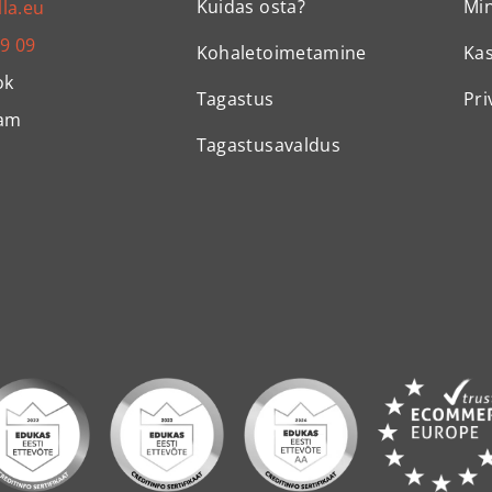
Kuidas osta?
Mi
lla.eu
99 09
Kohaletoimetamine
Ka
ok
Tagastus
Pri
ram
Tagastusavaldus