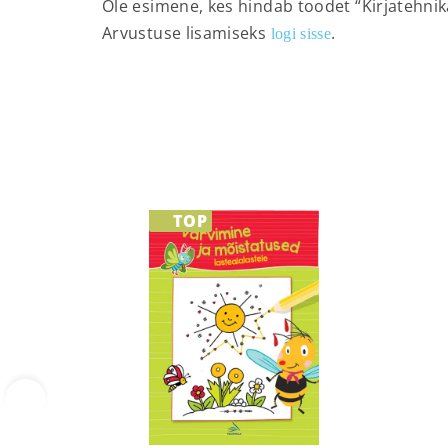
Ole esimene, kes hindab toodet “Kirjatehni
Arvustuse lisamiseks
.
logi sisse
TOP
‹