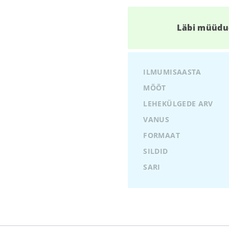
Läbi müüdu
ILMUMISAASTA
MÕÕT
LEHEKÜLGEDE ARV
VANUS
FORMAAT
SILDID
SARI