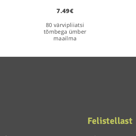
7.49
€
80 värvipliiatsi
tõmbega ümber
maailma
Felistellast