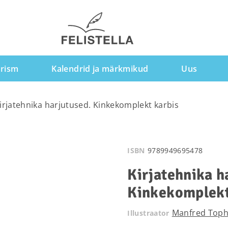
rism
Kalendrid ja märkmikud
Uus
irjatehnika harjutused. Kinkekomplekt karbis
ISBN
9789949695478
Kirjatehnika h
Kinkekomplekt
Manfred Top
Illustraator