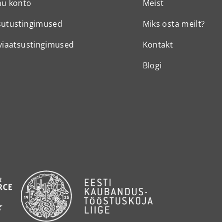
nu konto
Meist
sutustingimused
Miks osta meilt?
viaatsustingimused
Kontakt
Blogi