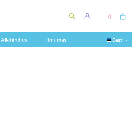
0
Allahindlus
Ilmumas
Eesti