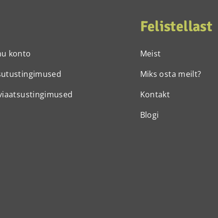
Felistellast
nu konto
Meist
sutustingimused
Miks osta meilt?
viaatsustingimused
Kontakt
Blogi