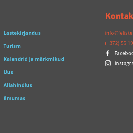
Kontak
Lastekirjandus
info@feliste
(+372) 55 1
Turism
Facebo
Kalendrid ja märkmikud
Instag
Uus
Allahindlus
Ilmumas