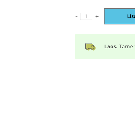
S13
Lis
kogus
Laos.
Tarne 