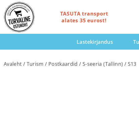
TASUTA transport
alates 35 eurost!
Lastekirjandus
Tu
Avaleht
/
Turism
/
Postkaardid
/
S-seeria (Tallinn)
/ S13