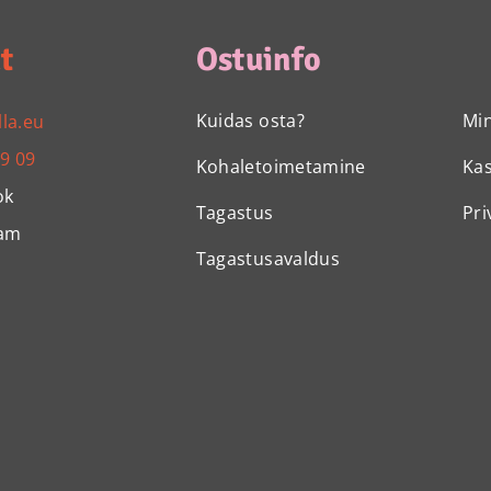
t
Ostuinfo
Kuidas osta?
Mi
lla.eu
99 09
Kohaletoimetamine
Ka
ok
Tagastus
Pri
ram
Tagastusavaldus