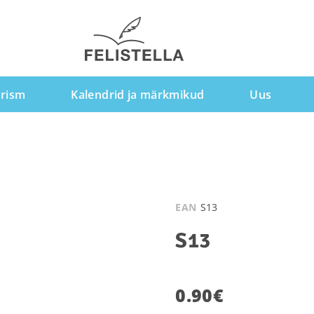
rism
Kalendrid ja märkmikud
Uus
EAN
S13
S13
0.90
€