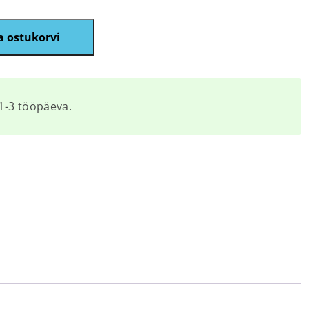
a ostukorvi
1-3 tööpäeva.