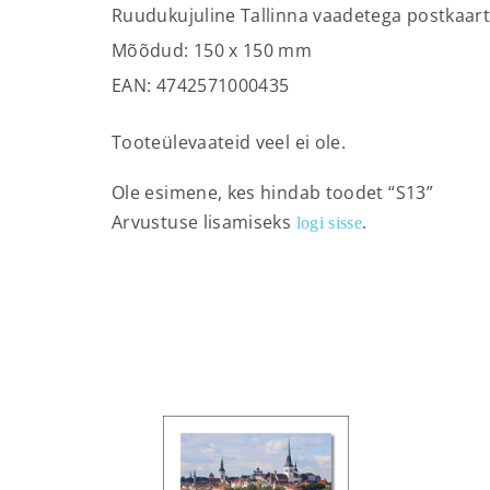
Ruudukujuline Tallinna vaadetega postkaar
Mõõdud: 150 х 150 mm
EAN: 4742571000435
Tooteülevaateid veel ei ole.
Ole esimene, kes hindab toodet “S13”
Arvustuse lisamiseks
.
logi sisse