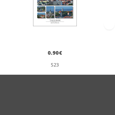
›
0.90
€
S23