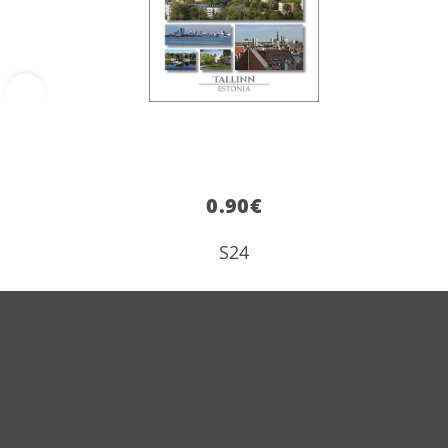
‹
0.90
€
S24