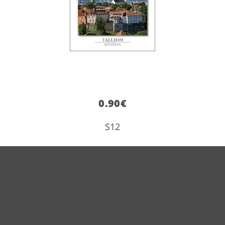
0.90
€
S12