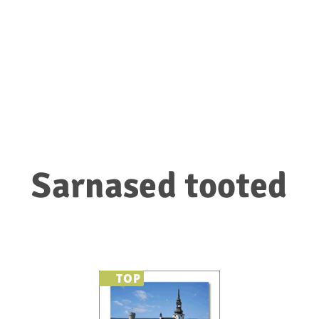
t
Sarnased tooted
TOP