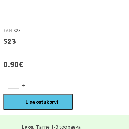
EAN
S23
S23
0.90
€
S23
kogus
Lisa ostukorvi
Laos.
Tarne 1-3 tööpäeva.