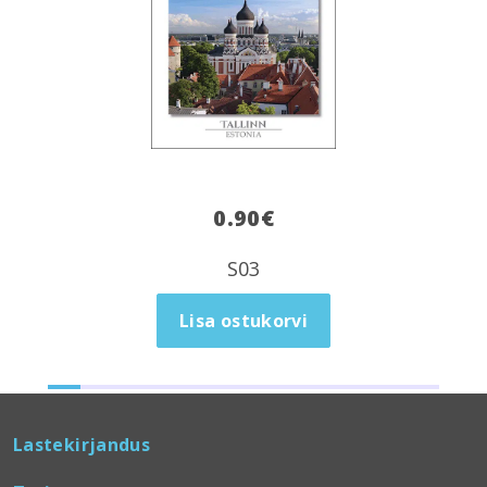
0.90
€
S03
Lisa ostukorvi
Lastekirjandus