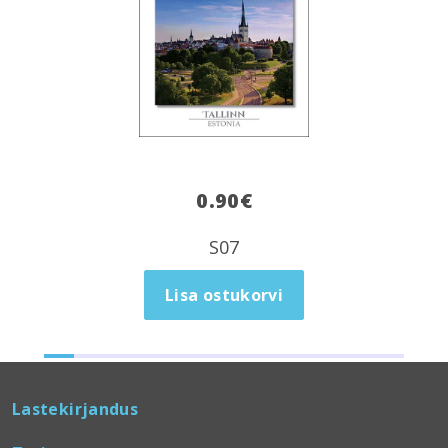
0.90
€
S07
Lisa ostukorvi
Lastekirjandus