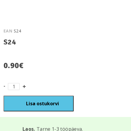
EAN
S24
S24
0.90
€
S24
kogus
Lisa ostukorvi
Laos.
Tarne 1-3 tööpäeva.