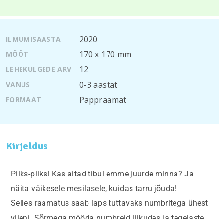
2020
ILMUMISAASTA
170 х 170 mm
MÕÕT
12
LEHEKÜLGEDE ARV
0-3 aastat
VANUS
Pappraamat
FORMAAT
Kirjeldus
Piiks-piiks! Kas aitad tibul emme juurde minna? Ja
näita väikesele mesilasele, kuidas tarru jõuda!
Selles raamatus saab laps tuttavaks numbritega ühest
viieni. Sõrmega mööda numbreid liikudes ja tegelaste