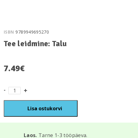
ISBN
9789949695270
Tee leidmine: Talu
7.49
€
Lisa ostukorvi
Laos.
Tarne 1-3 tööpäeva.