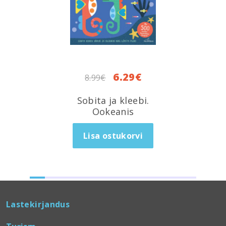
6.29
€
8.99
€
Sobita ja kleebi.
Ookeanis
Lisa ostukorvi
Lastekirjandus