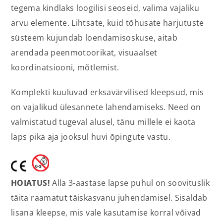
tegema kindlaks loogilisi seoseid, valima vajaliku
arvu elemente. Lihtsate, kuid tõhusate harjutuste
süsteem kujundab loendamisoskuse, aitab
arendada peenmotoorikat, visuaalset
koordinatsiooni, mõtlemist.
Komplekti kuuluvad erksavärvilised kleepsud, mis
on vajalikud ülesannete lahendamiseks. Need on
valmistatud tugeval alusel, tänu millele ei kaota
laps pika aja jooksul huvi õpingute vastu.
HOIATUS!
Alla 3-aastase lapse puhul on soovituslik
täita raamatut täiskasvanu juhendamisel. Sisaldab
lisana kleepse, mis vale kasutamise korral võivad