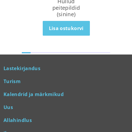
Hullud
peitepildid
(sinine)
Lisa ostukorvi
Lastekirjandus
Turism
Kalendrid ja märkmikud
Uus
Allahindlus