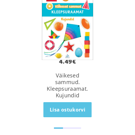
4.49
€
Väikesed
sammud.
Kleepsuraamat.
Kujundid
Lisa ostukorvi