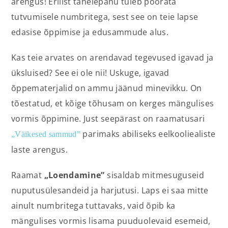
arengus! Erilist tähelepanu tuleb pöörata
tutvumisele numbritega, sest see on teie lapse
edasise õppimise ja edusammude alus.
Kas teie arvates on arendavad tegevused igavad ja
üksluised? See ei ole nii! Uskuge, igavad
õppematerjalid on ammu jäänud minevikku. On
tõestatud, et kõige tõhusam on kerges mängulises
vormis õppimine. Just seepärast on raamatusari
parimaks abiliseks eelkooliealiste
„Väikesed sammud”
laste arengus.
Raamat
„Loendamine”
sisaldab mitmesuguseid
nuputusülesandeid ja harjutusi. Laps ei saa mitte
ainult numbritega tuttavaks, vaid õpib ka
mängulises vormis lisama puuduolevaid esemeid,