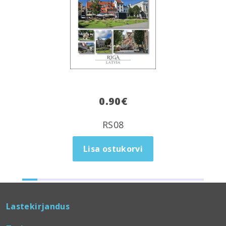
0.90
€
RS08
Lisa ostukorvi
Lastekirjandus