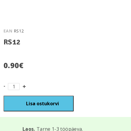
EAN
RS12
RS12
0.90
€
RS12
kogus
Lisa ostukorvi
Laos.
Tarne 1-3 tööpäeva.