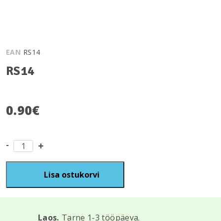
EAN
RS14
RS14
0.90
€
RS14
kogus
Lisa ostukorvi
Laos.
Tarne 1-3 tööpäeva.