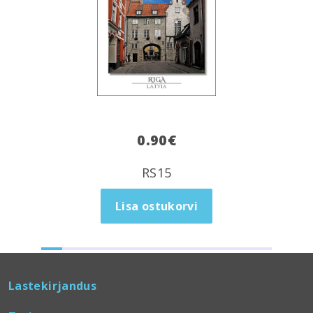
0.90
€
RS15
Lisa ostukorvi
Lastekirjandus