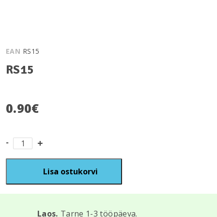
EAN
RS15
RS15
0.90
€
RS15
kogus
Lisa ostukorvi
Laos.
Tarne 1-3 tööpäeva.