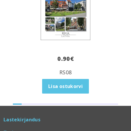
0.90
€
RS08
Lisa ostukorvi
Lastekirjandus